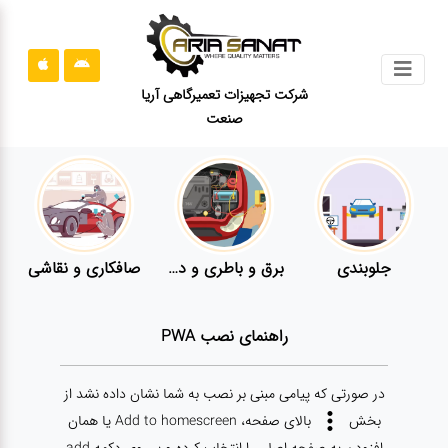
جستجو
شرکت تجهیزات تعمیرگاهی آریا
صنعت
محصولات
قوانین
سایت
ارتباط
باما
جلوبندی
برق و باطری و دیاگ
صافکاری و نقاشی
درباره
ما
راهنمای نصب PWA
بلاگ
در صورتی که پیامی مبنی بر نصب به شما نشان داده نشد از
محصولات
بخش
بالای صفحه، Add to homescreen یا همان