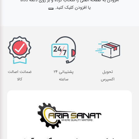
افزودن به صفحه اصلی را انتخاب کرده و بر روی دکمه add
آپاراتی
یا افزودن کلیک کنید.
تعویض
روغنی
مکانیکی
تحویل
پشتیبانی 24
ضمانت اصالت
اکسپرس
ساعته
کالا
جلوبندی
برق و
باطری و
دیاگ