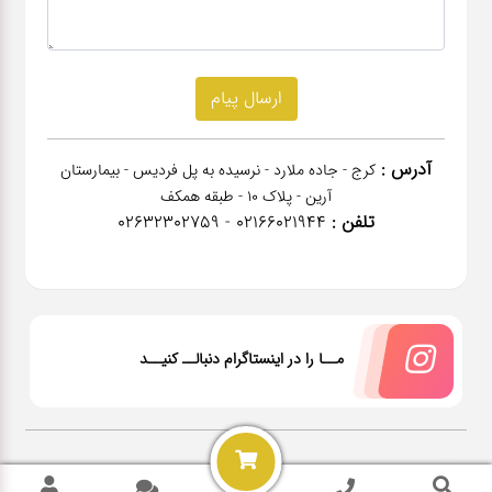
آدرس :
کرج - جاده ملارد - نرسیده به پل فردیس - بیمارستان
آرین - پلاک 10 - طبقه همکف
تلفن :
02166021944 - 02632302759
مــا را در اینستاگرام دنبالــ کنیــد