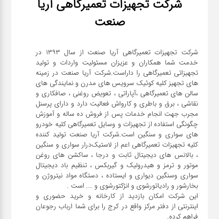
شرکت تجهیزات تعمیرگاهی آریا
صافکاری
و نقاشی
صنعت
کارواش
شرکت تجهیزات تعمیرگاهی آریا صنعت از سال ۱۳۹۳ در
خدمت شما همکاران و عزیزان مسئولیت واردات و تولید
تجهیزاتی تعمیرگاهی را داراست.شرکت آریا صنعت در زمینه
لوازم
های تجهیز کلیه کوئیک سرویس های مدرن و نمایندگی های
یدکی
سالن های تعمیرگاهی ،آپاراتی ، تعویض روغنی ، صافکاری و
نقاشی ، برق و باطری و کارواش فعالیت دارد و دارای پرسنل
مجرب جهت انجام خدمات پس از فروش ده ساله و آموزش
معاینه
چگونگی استفاده از تجهیزات و وسایل تعمیرگاهی کلیه خودرو
های سواری و سنگین است.شرکت آریا صنعت تولید کننده
فنی
کلیه تجهیزات تعمیرگاهی اعم از لاستیک‌درار سواری و ‌سنگین
، بالانس های دیجیتال ثابت و درجا ، ساکشن های روغن
موتور و ترمز و هیدرولیک و گیربکس ، تنظیم باد دیجیتال
سواری و‌سنگین دیواری و ایستاده ، دستگاه مواد نیتروژن و
این شرکت امکان بازدید از کارخانه و خرید حضوری و
اینترنتی از دفتر مرکز واقع در کرج را برای شما ارباب رجوعان
فراهم کرده.