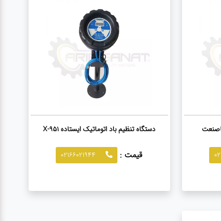
یاصنعت
دستگاه تنظیم باد اتوماتیک ایستاده X-951
قیمت :
02166021944