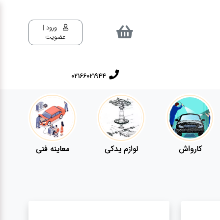
ورود |
عضویت
02166021944
کارواش
لوازم یدکی
معاینه فنی