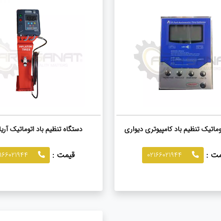
وماتیک تنظیم باد کامپیوتری دیواری
دستگاه تنظیم باد اتوماتیک آر
مت :
قیمت :
02166021944
02166021944