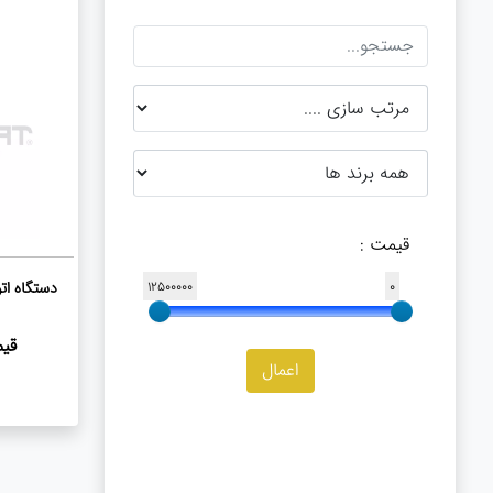
قیمت :
12500000
0
دستگاه ات
قی