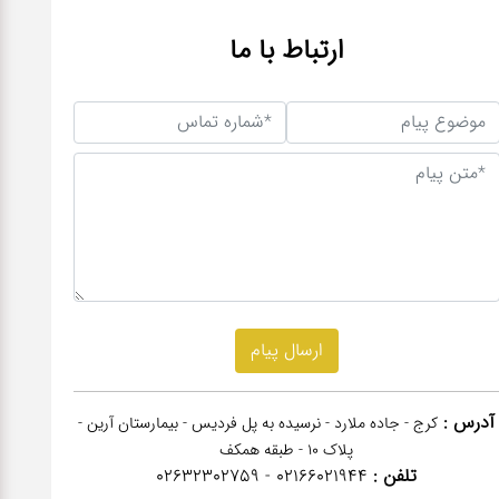
ارتباط با ما
آدرس :
کرج - جاده ملارد - نرسیده به پل فردیس - بیمارستان آرین -
پلاک 10 - طبقه همکف
تلفن :
02166021944 - 02632302759