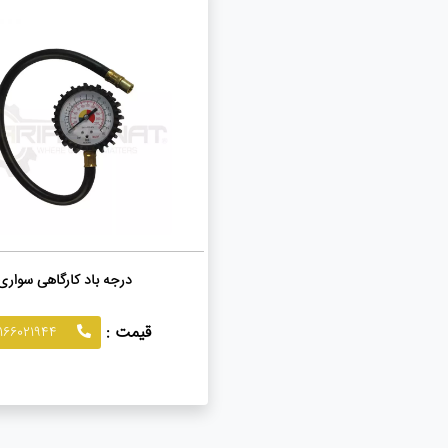
درجه باد کارگاهی سواری
قیمت :
02166021944