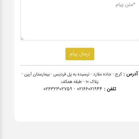
آدرس :
کرج - جاده ملارد - نرسیده به پل فردیس - بیمارستان آرین -
پلاک 10 - طبقه همکف
تلفن :
02166021944 - 02632302759