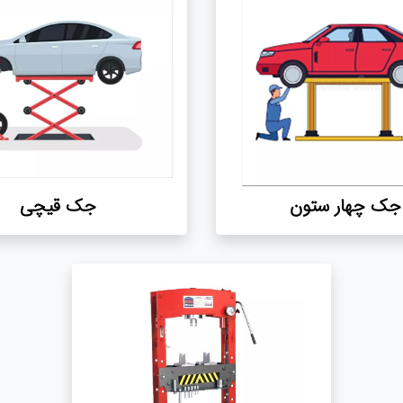
جک چهار ستون
جک قیچی