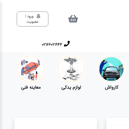
ورود |
عضویت
02166021944
کارواش
لوازم یدکی
معاینه فنی