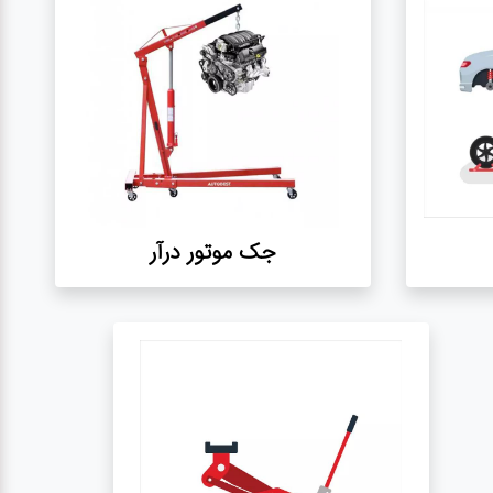
جک موتور درآر