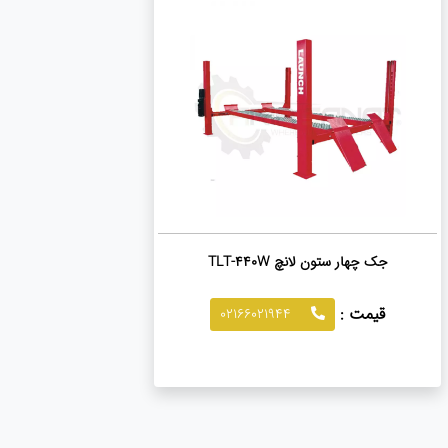
جک چهار ستون لانچ TLT-440W
قیمت :
02166021944