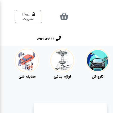
ورود |
عضویت
02166021944
کارواش
لوازم یدکی
معاینه فنی