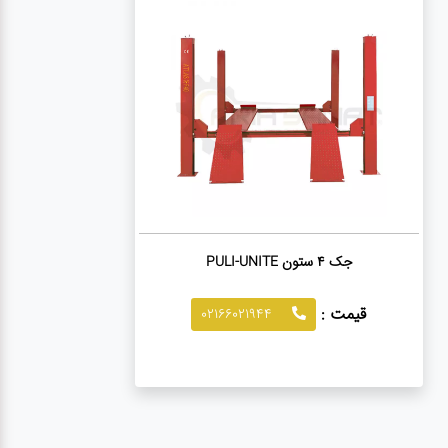
جک ۴ ستون PULI-UNITE
قیمت :
02166021944