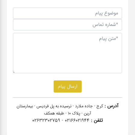
آدرس :
کرج - جاده ملارد - نرسیده به پل فردیس - بیمارستان
آرین - پلاک 10 - طبقه همکف
تلفن :
02166021944 - 02632302759