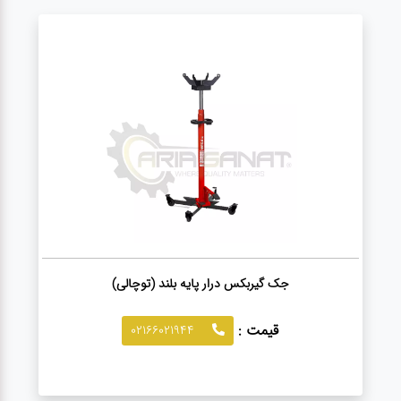
جک گیربکس درار پایه بلند (توچالی)
قیمت :
02166021944