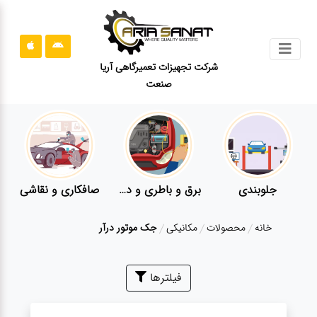
جستجو
شرکت تجهیزات تعمیرگاهی آریا
صنعت
محصولات
قوانین
سایت
ارتباط
باما
جلوبندی
برق و باطری و دیاگ
صافکاری و نقاشی
درباره
خانه
محصولات
مکانیکی
جک موتور درآر
ما
بلاگ
فیلترها
محصولات