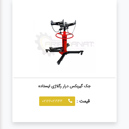
صافکاری
و نقاشی
کارواش
لوازم
یدکی
معاینه
فنی
جک گیربکس درار رگلاژی ایستاده
قیمت :
02166021944