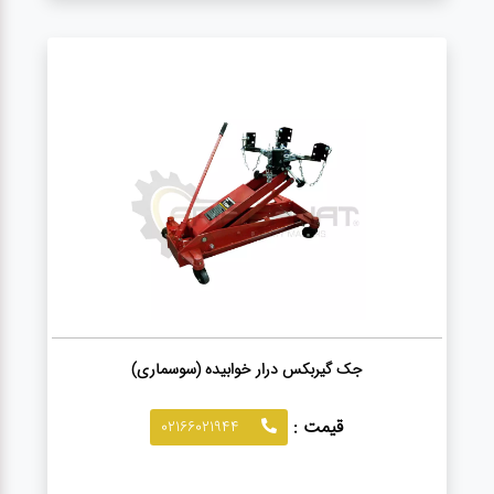
جک گیربکس درار خوابیده (سوسماری)
قیمت :
02166021944