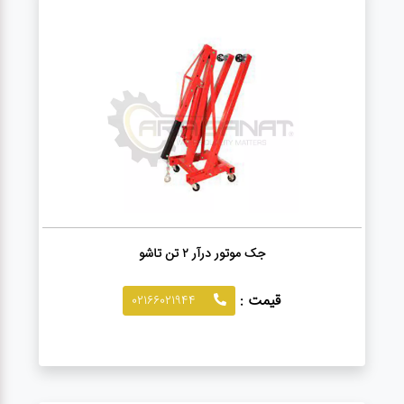
آپاراتی
تعویض
روغنی
مکانیکی
جلوبندی
جک موتور درآر 2 تن تاشو
برق و
قیمت :
02166021944
باطری و
دیاگ