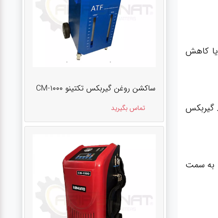
 یا کاهش
ساکشن روغن گیربکس تکتینو CM-1000
. گیربکس
تماس بگیرید
ن به سمت