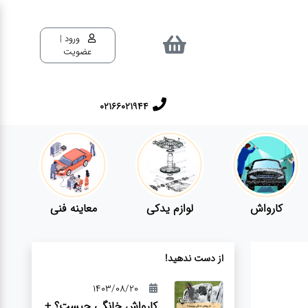
ورود |
عضویت
02166021944
کارواش
لوازم یدکی
معاینه فنی
از دست ندهید!
1403/08/20
کارواش خانگی چیست؟ +