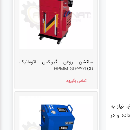
ساکشن روغن گیربکس اتوماتیک
HPMM GD-322LCD
تماس بگیرید
 نیاز به
اده و در