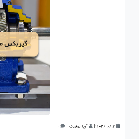
|
|
1403/06/12
آریا صنعت
0