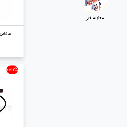
معاینه فنی
ساکشن ر
%ناعدد