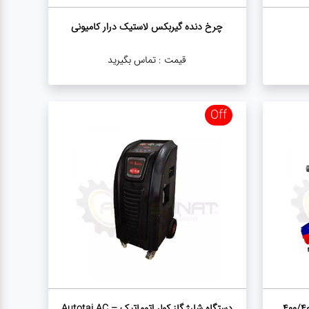
چرخ دنده گیربکس لاستیک درار کامیونی
قیمت :
تماس بگیرید
Off
دستگاه شارژ گاز کولر اتوماتیک Autotai AC –