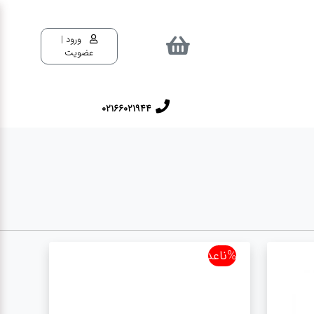
ورود |
عضویت
02166021944
%ناعدد