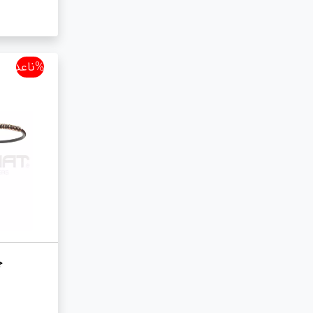
%ناعدد
ج