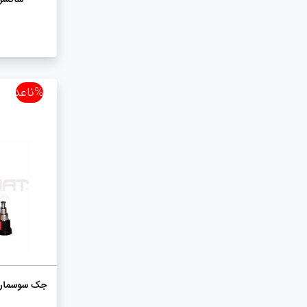
%ناعدد
جک سوسماری بادی ۲ مرحله 