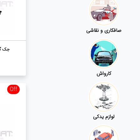
صافکاری و نقاشی
جک گی
کارواش
Off
لوازم یدکی