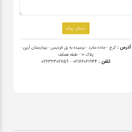
آدرس :
کرج - جاده ملارد - نرسیده به پل فردیس - بیمارستان آرین -
پلاک 10 - طبقه همکف
تلفن :
02166021944 - 02632302759