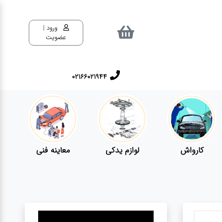
ورود |
عضویت
02166021944
کارواش
لوازم یدکی
معاینه فنی