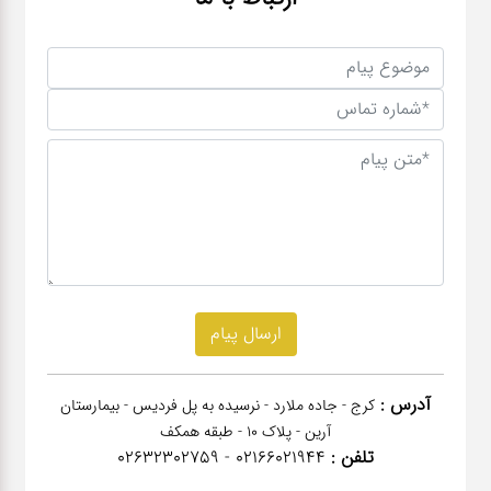
آدرس :
کرج - جاده ملارد - نرسیده به پل فردیس - بیمارستان
آرین - پلاک 10 - طبقه همکف
تلفن :
02166021944 - 02632302759