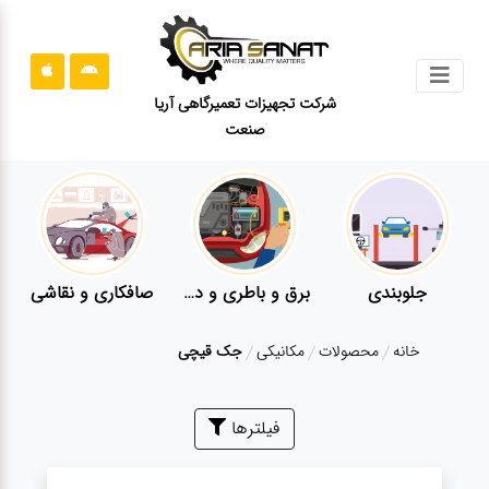
جستجو
شرکت تجهیزات تعمیرگاهی آریا
صنعت
محصولات
قوانین
سایت
ارتباط
باما
جلوبندی
برق و باطری و دیاگ
صافکاری و نقاشی
درباره
خانه
محصولات
مکانیکی
جک قیچی
ما
بلاگ
فیلترها
محصولات