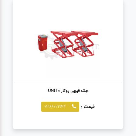
صافکاری
و نقاشی
کارواش
لوازم
یدکی
معاینه
فنی
جک قیچی روکار UNITE
قیمت :
02166021944