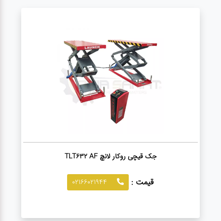
جک قیچی روکار لانچ TLT632 AF
قیمت :
02166021944