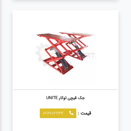
جک قیچی توکار UNITE
قیمت :
02166021944