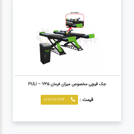
آپاراتی
تعویض
روغنی
مکانیکی
جلوبندی
جک قیچی مخصوص میزان فرمان PULI – Y35
برق و
قیمت :
02166021944
باطری و
دیاگ