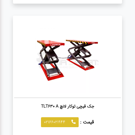
جک قیچی توکار لانچ TLT630 A
قیمت :
02166021944