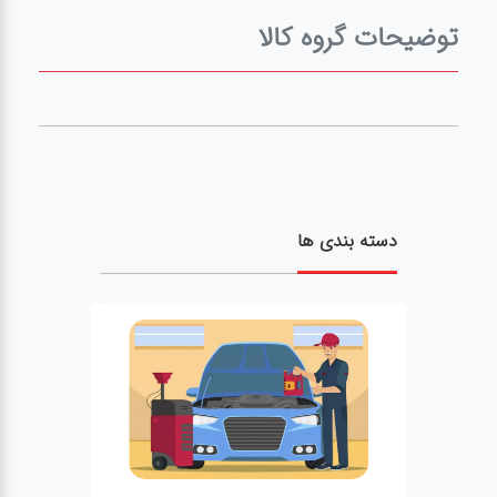
آپاراتی
توضیحات گروه کالا
تعویض
روغنی
مکانیکی
دسته بندی ها
جلوبندی
برق و
باطری و
دیاگ