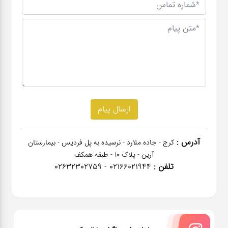
آدرس :
کرج - جاده ملارد - نرسیده به پل فردیس - بیمارستان
آرین - پلاک 10 - طبقه همکف
تلفن :
02166021944 - 02632302759