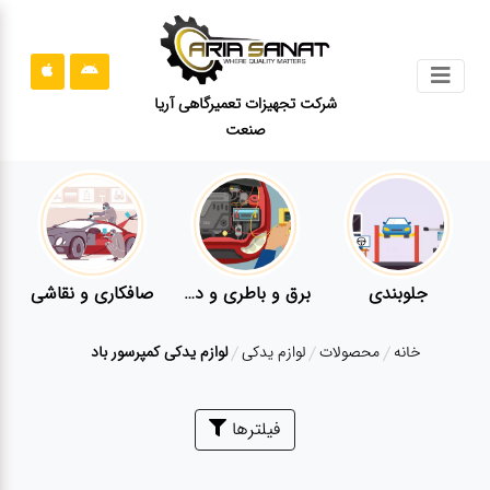
جستجو
شرکت تجهیزات تعمیرگاهی آریا
صنعت
محصولات
قوانین
سایت
ارتباط
باما
جلوبندی
برق و باطری و دیاگ
صافکاری و نقاشی
درباره
خانه
محصولات
لوازم یدکی
لوازم یدکی کمپرسور باد
ما
بلاگ
فیلترها
محصولات