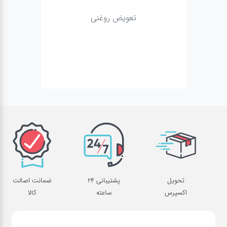
صافکاری
و نقاشی
تعویض روغنی
کارواش
لوازم
یدکی
معاینه
فنی
تحویل
پشتیبانی 24
ضمانت اصالت
اکسپرس
ساعته
کالا