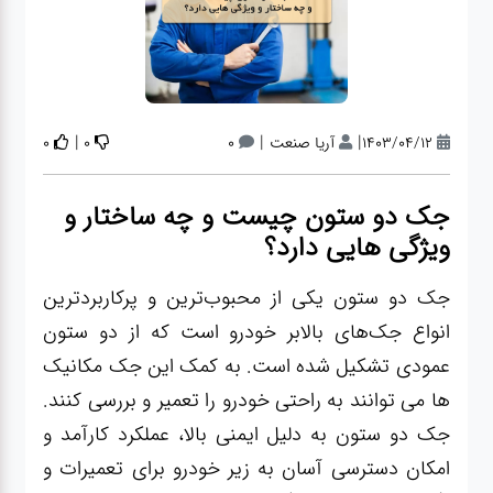
آپاراتی
تعویض
روغنی
|
|
|
1403/04/12
آریا صنعت
0
0
0
مکانیکی
جک دو ستون چیست و چه ساختار و
ویژگی هایی دارد؟
جلوبندی
جک دو ستون یکی از محبوب‌ترین و پرکاربردترین
انواع جک‌های بالابر خودرو است که از دو ستون
برق و
عمودی تشکیل شده است. به کمک این جک مکانیک
باطری و
ها می توانند به راحتی خودرو را تعمیر و بررسی کنند.
دیاگ
جک دو ستون به دلیل ایمنی بالا، عملکرد کارآمد و
امکان دسترسی آسان به زیر خودرو برای تعمیرات و