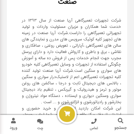
صنعت
شرکت تجهیزات تعمیرگاهی آریا صنعت از سال ۱۳۹۳ در
خدمت شما همکاران و عزیزان مسئولیت واردات و تولید
تجهیزاتی تعمیرگاهی را داراست.شرکت آریا صنعت در زمینه
های تجهیز کلیه کوئیک سرویس های مدرن و نمایندگی های
سالن های تعمیرگاهی ،آپاراتی ، تعویض روغنی ، صافکاری و
نقاشی ، برق و باطری و کارواش فعالیت دارد و دارای پرسنل
مجرب جهت انجام خدمات پس از فروش ده ساله و آموزش
چگونگی استفاده از تجهیزات و وسایل تعمیرگاهی کلیه خودرو
های سواری و سنگین است.شرکت آریا صنعت تولید کننده
کلیه تجهیزات تعمیرگاهی اعم از لاستیک‌درار سواری و ‌سنگین
، بالانس های دیجیتال ثابت و درجا ، ساکشن های روغن
موتور و ترمز و هیدرولیک و گیربکس ، تنظیم باد دیجیتال
سواری و‌سنگین دیواری و ایستاده ، دستگاه مواد نیتروژن و
این شرکت امکان بازدید از کارخانه و خرید حضوری و
اینترنتی از دفتر مرکز واقع در کرج را برای شما ارباب رجوعان
فراهم کرده.
جستجو
ورود
تماس
چت