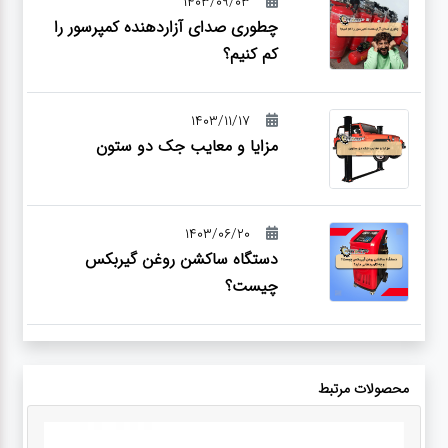
1403/09/03
چطوری صدای آزاردهنده کمپرسور را
کم کنیم؟
1403/11/17
مزایا و معایب جک دو ستون
1403/06/20
دستگاه ساکشن روغن گیربکس
چیست؟
محصولات مرتبط