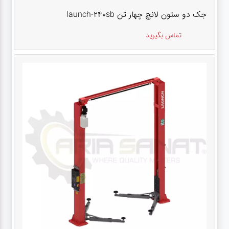
جک دو ستون لانچ چهار تن launch-240sb
تماس بگیرید