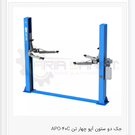
جک دو ستون آپو چهار تن APO-40C