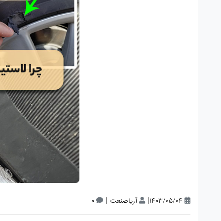
|
|
1403/05/04
آریاصنعت
0