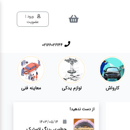
ورود |
عضویت
02166021944
کارواش
لوازم یدکی
معاینه فنی
از دست ندهید!
1403/05/14
چطوری رینگ لاستیک