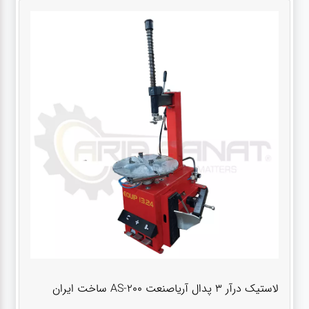
لاستیک درآر ۳ پدال آریاصنعت AS-200 ساخت ایران