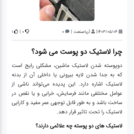
آپاراتی
تعویض
|
|
|
1403/05/04
آریاصنعت
0
0
1
روغنی
چرا لاستیک دو پوست می شود؟
مکانیکی
دوپوسته شدن لاستیک ماشین، مشکلی رایج است
که به جدا شدن لایه بیرونی یا داخلی آن از بدنه
جلوبندی
لاستیک اشاره دارد. این پدیده می‌تواند ناشی از
عوامل مختلفی مانند فرسایش، خرابی و یا نقص در
برق و
ساخت باشد و به طور قابل توجهی عمر مفید و کارایی
باطری و
لاستیک را تحت تاثیر قرار دهد.
دیاگ
لاستیک های دو پوسته چه علائمی دارند؟