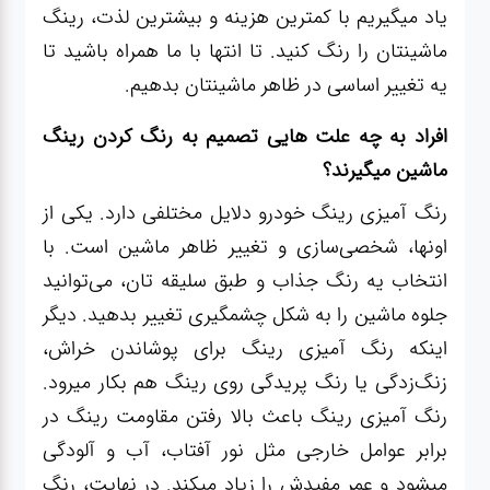
صافکاری
یاد میگیریم با کمترین هزینه و بیشترین لذت، رینگ
و نقاشی
ماشینتان را رنگ کنید. تا انتها با ما همراه باشید تا
یه تغییر اساسی در ظاهر ماشینتان بدهیم.
کارواش
افراد به چه علت هایی تصمیم به رنگ کردن رینگ
ماشین میگیرند؟
لوازم
یدکی
رنگ آمیزی رینگ خودرو دلایل مختلفی دارد. یکی از
اونها، شخصی‌سازی و تغییر ظاهر ماشین است. با
معاینه
انتخاب یه رنگ جذاب و طبق سلیقه تان، می‌توانید
فنی
جلوه ماشین را به شکل چشمگیری تغییر بدهید. دیگر
اینکه رنگ آمیزی رینگ برای پوشاندن خراش‌،
زنگ‌زدگی یا رنگ پریدگی‌ روی رینگ هم بکار میرود.
رنگ آمیزی رینگ باعث بالا رفتن مقاومت رینگ در
برابر عوامل خارجی مثل نور آفتاب، آب و آلودگی
میشود و عمر مفیدش را زیاد میکند. در نهایت، رنگ