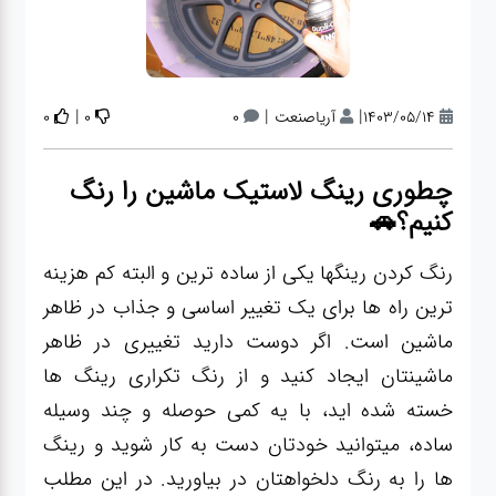
آپاراتی
تعویض
|
|
|
1403/05/14
آریاصنعت
0
0
0
روغنی
چطوری رینگ لاستیک ماشین را رنگ
مکانیکی
کنیم؟🚗
رنگ کردن رینگها یکی از ساده ترین و البته کم هزینه
جلوبندی
ترین راه ها برای یک تغییر اساسی و جذاب در ظاهر
ماشین است. اگر دوست دارید تغییری در ظاهر
برق و
ماشینتان ایجاد کنید و از رنگ تکراری رینگ ها
باطری و
خسته شده اید، با یه کمی حوصله و چند وسیله
دیاگ
ساده، میتوانید خودتان دست به کار شوید و رینگ
ها را به رنگ دلخواهتان در بیاورید. در این مطلب