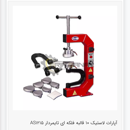
آپارات لاستیک 10 قالبه فلکه ای تایمردار AS1215