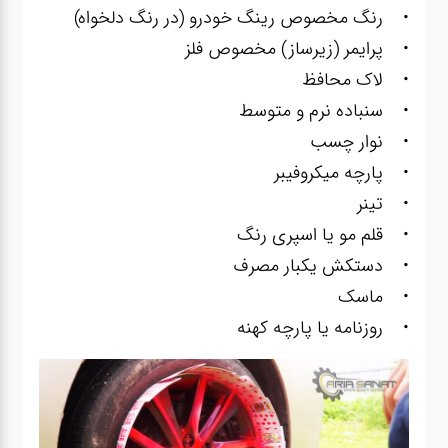
• رنگ مخصوص رینگ خودرو (در رنگ دلخواه)
• پرایمر (زیرساز) مخصوص فلز
• لاک محافظ
• سنباده نرم و متوسط
• نوار چسب
• پارچه میکروفیبر
• تینر
• قلم مو یا اسپری رنگ
• دستکش یکبار مصرف
• ماسک
• روزنامه یا پارچه کهنه