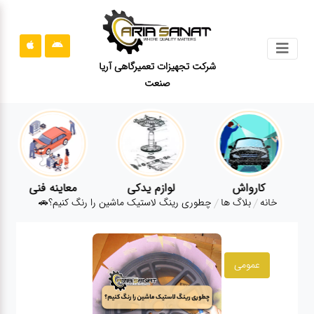
جستجو
شرکت تجهیزات تعمیرگاهی آریا
صنعت
محصولات
قوانین
سایت
ارتباط
باما
کارواش
لوازم یدکی
معاینه فنی
خانه
بلاگ ها
چطوری رینگ لاستیک ماشین را رنگ کنیم؟🚗
درباره
ما
بلاگ
عمومی
محصولات