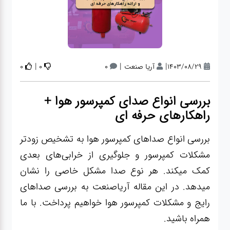
آپاراتی
تعویض
روغنی
|
|
|
1403/08/29
آریا صنعت
0
0
0
مکانیکی
بررسی انواع صدای کمپرسور هوا +
راهکارهای حرفه ای
جلوبندی
بررسی انواع صداهای کمپرسور هوا به تشخیص زودتر
مشکلات کمپرسور و جلوگیری از خرابی‌های بعدی
برق و
کمک میکند. هر نوع صدا مشکل خاصی را نشان
باطری و
میدهد. در این مقاله آریاصنعت به بررسی صداهای
دیاگ
رایج و مشکلات کمپرسور هوا خواهیم پرداخت. با ما
همراه باشید.