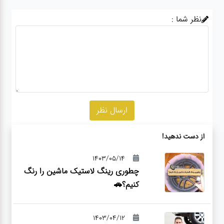
نظر شما :
از دست ندهید!
1403/05/14
چطوری رینگ لاستیک ماشین را رنگ
کنیم؟🚗
1403/04/12