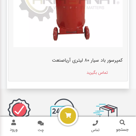
کمپرسور باد سیار 80 لیتری آریاصنعت
تماس بگیرید
جستجو
ورود
تماس
چت
تحویل
پشتیبانی 24
ضمانت اصالت