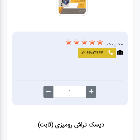
صافکاری
و نقاشی
کارواش
محبوبیت :
لوازم
02166021944
یدکی
معاینه
فنی
دیسک تراش رومیزی (ثابت)