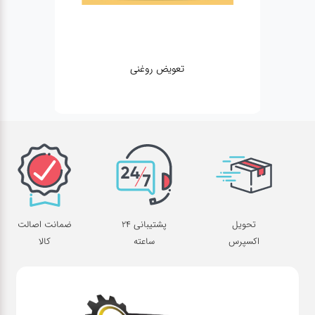
تعویض روغنی
مکانی
تحویل
پشتیبانی 24
ضمانت اصالت
اکسپرس
ساعته
کالا