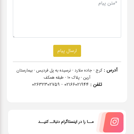
آدرس :
کرج - جاده ملارد - نرسیده به پل فردیس - بیمارستان
آرین - پلاک 10 - طبقه همکف
تلفن :
02166021944 - 02632302759
مــا را در اینستاگرام دنبالــ کنیــد