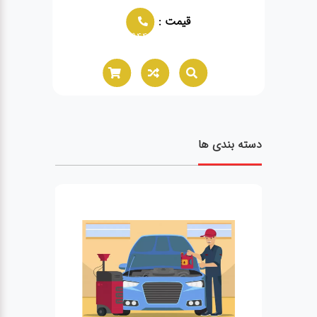
قیمت :
قیمت :
02166021944
دسته بندی ها