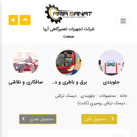
جستجو
شرکت تجهیزات تعمیرگاهی آریا
صنعت
محصولات
قوانین
سایت
ارتباط
باما
برق و باطری و دیاگ
صافکاری و نقاشی
کارواش
درباره
خانه
محصولات
جلوبندی
دیسک تراش
ما
دیسک تراش رومیزی (ثابت)
بلاگ
محصول قبلی
محصول بعدی
محصولات