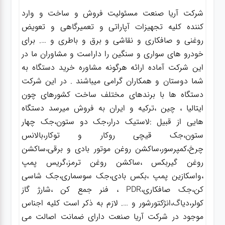
شرکت آریا صنعت مسئولیت فروش و ساخت و وارد
کننده کلیه تجهیزات آپاراتی و تعمیرگاهی و تعویض
روغنی و صافکاری و نقاشی و برق و باطری و …. برای
خودرو های سواری و سنگین را داراست و مشاوران ما در
این شرکت آماده ارائه هرگونه مشاوره خرید دستگاه به
شما دوستان و همکاران گرامی میباشند . در این شرکت
دستگاه ها با برندهای مختلف ساخت کشورهای چون
ایتالیا ، چین ،ترکیه و ایران به فروش میرسد دستگاه
هایی از قبیل :لاستیک درار،جک دو ستون،جک چهار
ستون،جک قیچی روکار و توکار،بالانس
چرخ،کمپرسور،ساکشن روغن موتور بادی و برقی،ساکشن
روغن گیربکس ،ساکشن روغن ترمز،گریس پمپ
،واسکازین پمپ ،بکس بادی،جک سوسماری،جک شاسی
کن،جک صافکاری،PDR ، فنر جمع کن ،شارژ گاز
کولر،دیاگ،انژکتورشور و …. لازم به ذکر است کلیه اجناس
موجود در شرکت آریا صنعت دارای ضمانت اصالت می