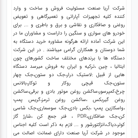
شرکت آریا صنعت مسئولیت فروش و ساخت و وارد
کننده کلیه تجهیزات آپاراتی و تعمیرگاهی و تعویض
روغنی و صافکاری و نقاشی و برق و باطری و …. برای
خودرو های سواری و سنگین را داراست و مشاوران ما در
این شرکت آماده ارائه هرگونه مشاوره خرید دستگاه به
شما دوستان و همکاران گرامی میباشند . در این شرکت
دستگاه ها با برندهای مختلف ساخت کشورهای چون
ایتالیا ، چین ،ترکیه و ایران به فروش میرسد دستگاه
هایی از قبیل :لاستیک درار،جک دو ستون،جک چهار
ستون،جک قیچی روکار و توکار،بالانس
چرخ،کمپرسور،ساکشن روغن موتور بادی و برقی،ساکشن
روغن گیربکس ،ساکشن روغن ترمز،گریس پمپ
،واسکازین پمپ ،بکس بادی،جک سوسماری،جک شاسی
کن،جک صافکاری،PDR ، فنر جمع کن ،شارژ گاز
کولر،دیاگ،انژکتورشور و …. لازم به ذکر است کلیه اجناس
موجود در شرکت آریا صنعت دارای ضمانت اصالت می