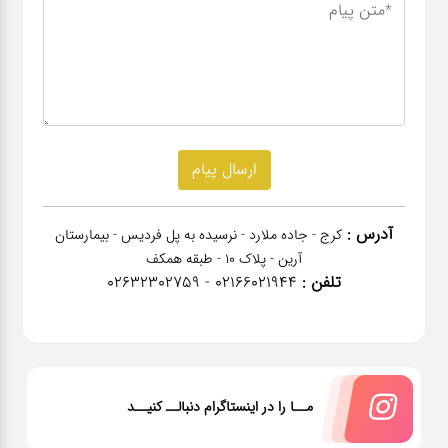
آدرس :
کرج - جاده ملارد - نرسیده به پل فردیس - بیمارستان
آرین - پلاک 10 - طبقه همکف
تلفن :
02166021944 - 02632302759
مــا را در اینستاگرام دنبالــ کنیــد