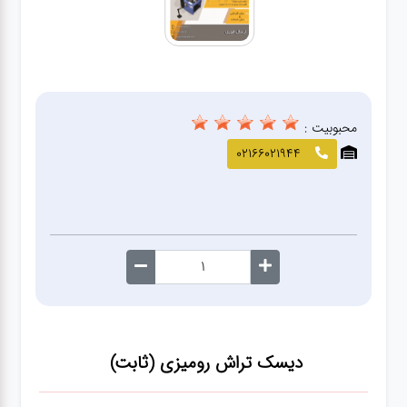
صافکاری
و نقاشی
کارواش
محبوبیت :
لوازم
02166021944
یدکی
معاینه
فنی
دیسک تراش رومیزی (ثابت)