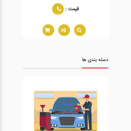
قیمت :
قیمت :
44
02166021944
دسته بندی ها