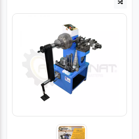
آپاراتی
تعویض
روغنی
مکانیکی
جلوبندی
برق و
باطری و
دیاگ