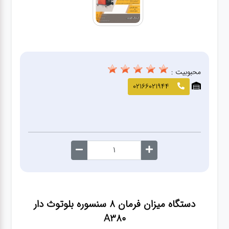
صافکاری
و نقاشی
کارواش
محبوبیت :
لوازم
02166021944
یدکی
معاینه
فنی
دستگاه میزان فرمان ۸ سنسوره بلوتوث دار
A380