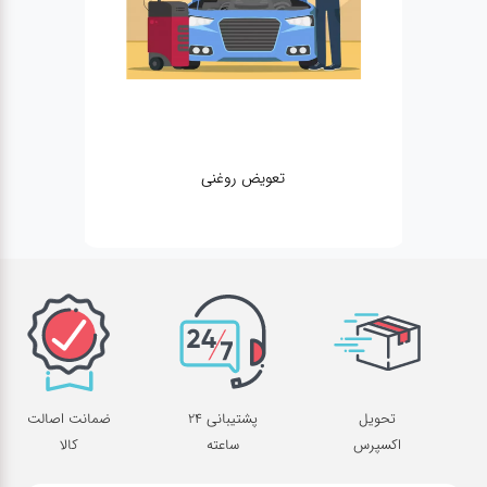
تعویض روغنی
تحویل
پشتیبانی 24
ضمانت اصالت
اکسپرس
ساعته
کالا