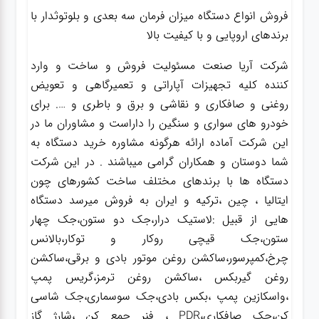
فروش انواع دستگاه میزان فرمان سه بعدی و بلوتوثدار با
برندهای اروپایی و با کیفیت بالا
شرکت آریا صنعت مسئولیت فروش و ساخت و وارد
کننده کلیه تجهیزات آپاراتی و تعمیرگاهی و تعویض
روغنی و صافکاری و نقاشی و برق و باطری و …. برای
خودرو های سواری و سنگین را داراست و مشاوران ما در
این شرکت آماده ارائه هرگونه مشاوره خرید دستگاه به
شما دوستان و همکاران گرامی میباشند . در این شرکت
دستگاه ها با برندهای مختلف ساخت کشورهای چون
ایتالیا ، چین ،ترکیه و ایران به فروش میرسد دستگاه
هایی از قبیل :لاستیک درار،جک دو ستون،جک چهار
ستون،جک قیچی روکار و توکار،بالانس
چرخ،کمپرسور،ساکشن روغن موتور بادی و برقی،ساکشن
روغن گیربکس ،ساکشن روغن ترمز،گریس پمپ
،واسکازین پمپ ،بکس بادی،جک سوسماری،جک شاسی
کن،جک صافکاری،PDR ، فنر جمع کن ،شارژ گاز