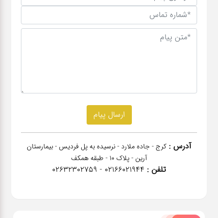
آدرس :
کرج - جاده ملارد - نرسیده به پل فردیس - بیمارستان
آرین - پلاک 10 - طبقه همکف
تلفن :
02166021944 - 02632302759