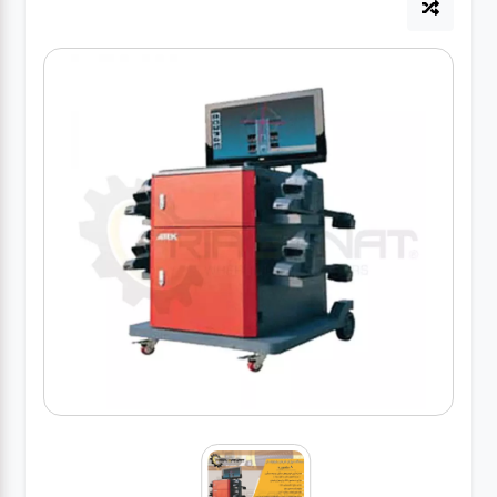
آپاراتی
تعویض
روغنی
مکانیکی
جلوبندی
برق و
باطری و
دیاگ