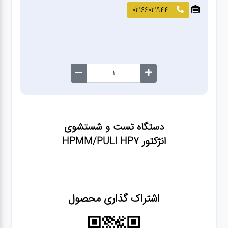
صافکاری
02166021944
و نقاشی
کارواش
لوازم
یدکی
دستگاه تست و شستشوی
معاینه
انژکتور HPMM/PULI HP7
فنی
اشتراک گذاری محصول