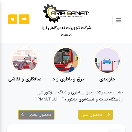
جستجو
شرکت تجهیزات تعمیرگاهی آریا
صنعت
محصولات
قوانین
سایت
ارتباط
باما
جلوبندی
برق و باطری و دیاگ
صافکاری و نقاشی
درباره
خانه
محصولات
برق و باطری و دیاگ
انژکتور شور
ما
دستگاه تست و شستشوی انژکتور HPMM/PULI HP7
بلاگ
محصول قبلی
محصول بعدی
محصولات