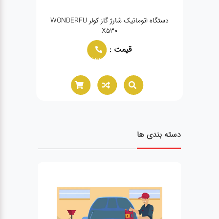
نژکتور HPMM/PULI
دستگاه اتوماتیک شارژ گاز کولر WONDERFU
دستگاه
X530
قیمت :
02166021944
دسته بندی ها