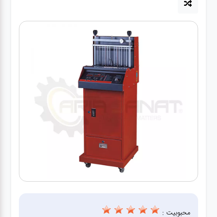
آپاراتی
تعویض
روغنی
مکانیکی
جلوبندی
برق و
باطری و
دیاگ
محبوبیت :