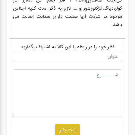
کن،جک صافکاری،PDR ، فنر جمع کن ،شارژ گاز
کولر،دیاگ،انژکتورشور و …. لازم به ذکر است کلیه اجناس
موجود در شرکت آریا صنعت دارای ضمانت اصالت می
باشد.
نظر خود را در رابطه با این کالا به اشتراک بگذارید