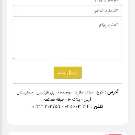
آدرس :
کرج - جاده ملارد - نرسیده به پل فردیس - بیمارستان
آرین - پلاک 10 - طبقه همکف
تلفن :
02166021944 - 02632302759