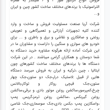
فروش انواع انژکتور شور 4 و 6 سیلندر به همراه
التراسونیک با برندهای مختلف ساخت کشور چین و ایران
و….
شرکت آریا صنعت مسئولیت فروش و ساخت و وارد
کننده کلیه تجهیزات آپاراتی و تعمیرگاهی و تعویض
روغنی و صافکاری و نقاشی و برق و باطری و …. برای
خودرو های سواری و سنگین را داراست و مشاوران ما در
این شرکت آماده ارائه هرگونه مشاوره خرید دستگاه به
شما دوستان و همکاران گرامی میباشند . در این شرکت
دستگاه ها با برندهای مختلف ساخت کشورهای چون
ایتالیا ، چین ،ترکیه و ایران به فروش میرسد دستگاه
هایی از قبیل :لاستیک درار،جک دو ستون،جک چهار
ستون،جک قیچی روکار و توکار،بالانس
چرخ،کمپرسور،ساکشن روغن موتور بادی و برقی،ساکشن
روغن گیربکس ،ساکشن روغن ترمز،گریس پمپ
،واسکازین پمپ ،بکس بادی،جک سوسماری،جک شاسی