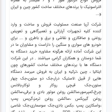
فروش انواع انژکتور شور 4 و 6 سیلندر به همراه
التراسونیک با برندهای مختلف ساخت کشور چین و ایران
و….
شرکت آریا صنعت مسئولیت فروش و ساخت و وارد
کننده کلیه تجهیزات آپاراتی و تعمیرگاهی و تعویض
روغنی و صافکاری و نقاشی و برق و باطری و …. برای
خودرو های سواری و سنگین را داراست و مشاوران ما در
این شرکت آماده ارائه هرگونه مشاوره خرید دستگاه به
شما دوستان و همکاران گرامی میباشند . در این شرکت
دستگاه ها با برندهای مختلف ساخت کشورهای چون
ایتالیا ، چین ،ترکیه و ایران به فروش میرسد دستگاه
هایی از قبیل :لاستیک درار،جک دو ستون،جک چهار
ستون،جک قیچی روکار و توکار،بالانس
چرخ،کمپرسور،ساکشن روغن موتور بادی و برقی،ساکشن
روغن گیربکس ،ساکشن روغن ترمز،گریس پمپ
،واسکازین پمپ ،بکس بادی،جک سوسماری،جک شاسی