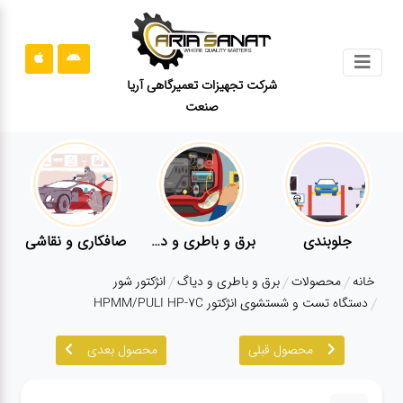
جستجو
شرکت تجهیزات تعمیرگاهی آریا
صنعت
محصولات
قوانین
سایت
ارتباط
باما
جلوبندی
برق و باطری و دیاگ
صافکاری و نقاشی
درباره
خانه
محصولات
برق و باطری و دیاگ
انژکتور شور
ما
دستگاه تست و شستشوی انژکتور HPMM/PULI HP-7C
بلاگ
محصول قبلی
محصول بعدی
محصولات