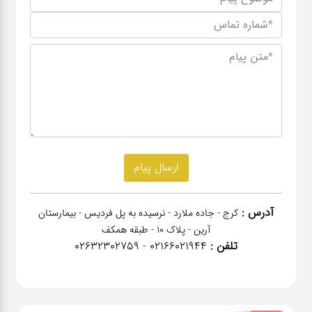
آدرس :
کرج - جاده ملارد - نرسیده به پل فردیس - بیمارستان
آرین - پلاک 10 - طبقه همکف
تلفن :
02166021944 - 02632302759