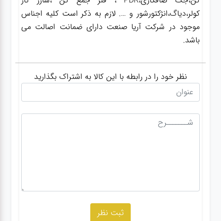
کن،جک صافکاری،PDR ، فنر جمع کن ،شارژ گاز
کولر،دیاگ،انژکتورشور و …. لازم به ذکر است کلیه اجناس
موجود در شرکت آریا صنعت دارای ضمانت اصالت می
باشد.
نظر خود را در رابطه با این کالا به اشتراک بگذارید