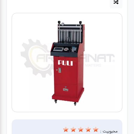
آپاراتی
تعویض
روغنی
مکانیکی
جلوبندی
برق و
باطری و
دیاگ
محبوبیت :