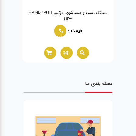
دستگاه تست و شستشوی انژکتور HPMM/PULI
دستگاه
HP7
قیمت :
02166021944
دسته بندی ها