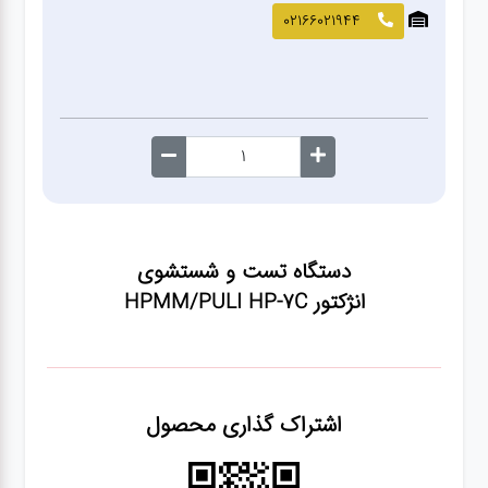
صافکاری
02166021944
و نقاشی
کارواش
لوازم
یدکی
دستگاه تست و شستشوی
معاینه
انژکتور HPMM/PULI HP-7C
فنی
اشتراک گذاری محصول