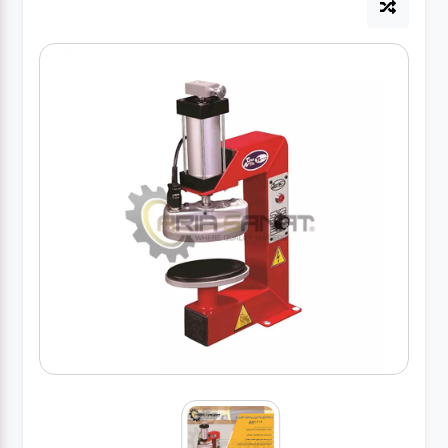
آپاراتی
تعویض
روغنی
مکانیکی
جلوبندی
برق و
باطری و
دیاگ