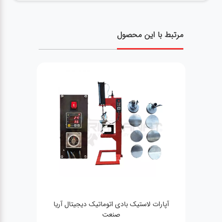
مرتبط با این محصول
جیتال آریا
پمپ باد ۵۰۰ لیتری آریاصنعت