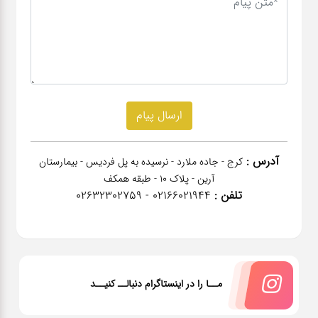
آدرس :
کرج - جاده ملارد - نرسیده به پل فردیس - بیمارستان
آرین - پلاک 10 - طبقه همکف
تلفن :
02166021944 - 02632302759
مــا را در اینستاگرام دنبالــ کنیــد