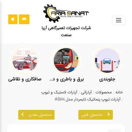
جستجو
شرکت تجهیزات تعمیرگاهی آریا
صنعت
محصولات
قوانین
سایت
ارتباط
باما
اشی
کارواش
لوازم یدکی
معاینه فنی
درباره
خانه
محصولات
آپاراتی
آپارات لاستیک و تیوپ
ما
آپارات تیوپ پنماتیک تایمردار مدل AS1111
بلاگ
محصول قبلی
محصول بعدی
محصولات