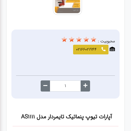
صافکاری
و نقاشی
کارواش
محبوبیت :
لوازم
02166021944
یدکی
معاینه
فنی
آپارات تیوپ پنماتیک تایمردار مدل AS1111