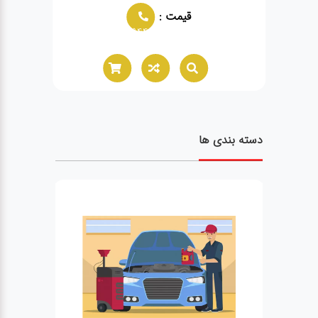
قیمت :
02166021944
02166
دسته بندی ها