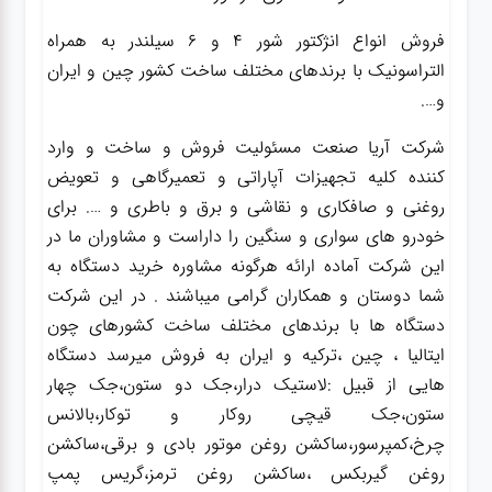
فروش انواع انژکتور شور 4 و 6 سیلندر به همراه
التراسونیک با برندهای مختلف ساخت کشور چین و ایران
و….
شرکت آریا صنعت مسئولیت فروش و ساخت و وارد
کننده کلیه تجهیزات آپاراتی و تعمیرگاهی و تعویض
روغنی و صافکاری و نقاشی و برق و باطری و …. برای
خودرو های سواری و سنگین را داراست و مشاوران ما در
این شرکت آماده ارائه هرگونه مشاوره خرید دستگاه به
شما دوستان و همکاران گرامی میباشند . در این شرکت
دستگاه ها با برندهای مختلف ساخت کشورهای چون
ایتالیا ، چین ،ترکیه و ایران به فروش میرسد دستگاه
هایی از قبیل :لاستیک درار،جک دو ستون،جک چهار
ستون،جک قیچی روکار و توکار،بالانس
چرخ،کمپرسور،ساکشن روغن موتور بادی و برقی،ساکشن
روغن گیربکس ،ساکشن روغن ترمز،گریس پمپ