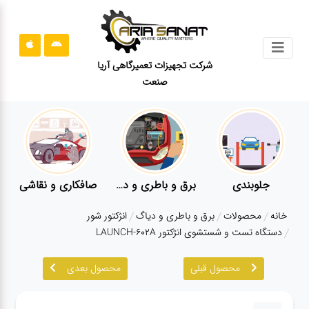
جستجو
شرکت تجهیزات تعمیرگاهی آریا
صنعت
محصولات
قوانین
سایت
ارتباط
باما
جلوبندی
برق و باطری و دیاگ
صافکاری و نقاشی
درباره
خانه
محصولات
برق و باطری و دیاگ
انژکتور شور
ما
دستگاه تست و شستشوی انژکتور LAUNCH-602A
بلاگ
محصول قبلی
محصول بعدی
محصولات