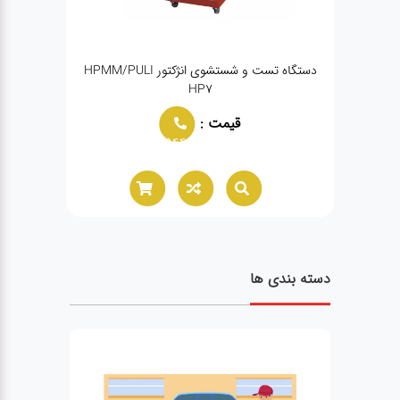
کتینو
دستگاه تست و شستشوی انژکتور HPMM/PULI
دستگاه
HP7
قیمت :
02166021944
دسته بندی ها