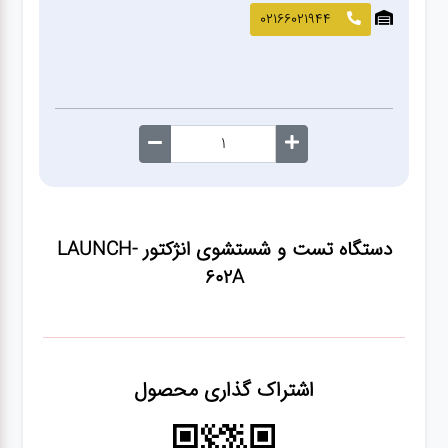
صافکاری
02166021944
و نقاشی
کارواش
لوازم
یدکی
دستگاه تست و شستشوی انژکتور LAUNCH-
معاینه
602A
فنی
اشتراک گذاری محصول