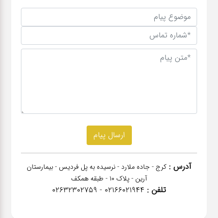
آدرس :
کرج - جاده ملارد - نرسیده به پل فردیس - بیمارستان
آرین - پلاک 10 - طبقه همکف
تلفن :
02166021944 - 02632302759