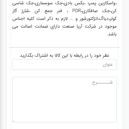
،واسکازین پمپ ،بکس بادی،جک سوسماری،جک شاسی
کن،جک صافکاری،PDR ، فنر جمع کن ،شارژ گاز
کولر،دیاگ،انژکتورشور و …. لازم به ذکر است کلیه اجناس
موجود در شرکت آریا صنعت دارای ضمانت اصالت می
باشد.
نظر خود را در رابطه با این کالا به اشتراک بگذارید