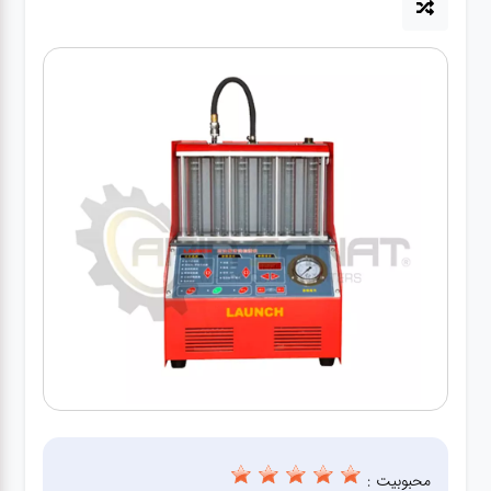
آپاراتی
تعویض
روغنی
مکانیکی
جلوبندی
برق و
باطری و
دیاگ
محبوبیت :