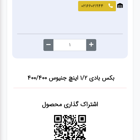
صافکاری
02166021944
و نقاشی
کارواش
لوازم
یدکی
بکس بادی ۱/۲ اینچ جنیوس ۴۰۰/۴۰۰
معاینه
فنی
اشتراک گذاری محصول