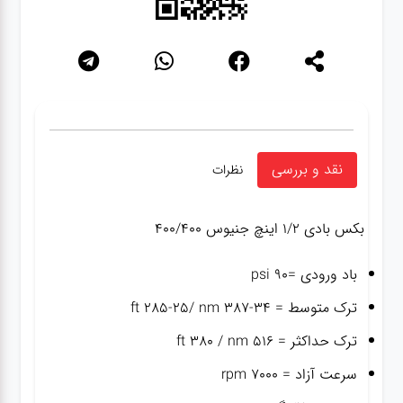
نقد و بررسی
نظرات
بکس بادی ۱/۲ اینچ جنیوس ۴۰۰/۴۰۰
باد ورودی =۹۰ psi
ترک متوسط = ۳۴-۳۸۷ ft 285-25/ nm
ترک حداکثر = ۵۱۶ ft 380 / nm
سرعت آزاد = ۷۰۰۰ rpm