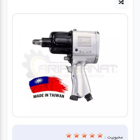
آپاراتی
تعویض
روغنی
مکانیکی
جلوبندی
برق و
باطری و
دیاگ
محبوبیت :