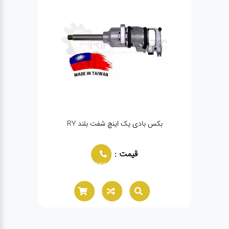
بکس بادی یک اینچ شفت بلند RY
ب
قیمت :
02166021944