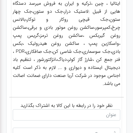
ایتالیا ، چین ،ترکیه و ایران به فروش میرسد دستگاه
هایی از قبیل :لاستیک درار،جک دو ستون،جک چهار
ستون،جک قیچی روکار و توکار،بالانس
چرخ،کمپرسور،ساکشن روغن موتور بادی و برقی،ساکشن
روغن گیربکس ،ساکشن روغن ترمز،گریس پمپ
،واسکازین پمپ ، ساکشن روغن هیدرولیک ،بکس
بادی،جک سوسماری،جک شاسی کن،جک صافکاری،PDR ،
فنر جمع کن ،شارژ گاز کولر،دیاگ،انژکتورشور ، تنظیم باد
دیجیتال ایستاده و دیواری و …. لازم به ذکر است کلیه
اجناس موجود در شرکت آریا صنعت دارای ضمانت اصالت
می باشد.
نظر خود را در رابطه با این کالا به اشتراک بگذارید