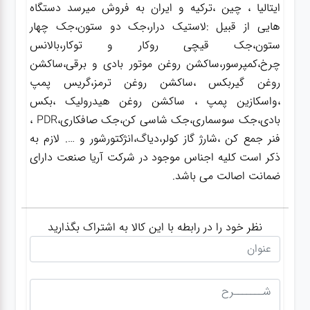
ایتالیا ، چین ،ترکیه و ایران به فروش میرسد دستگاه
هایی از قبیل :لاستیک درار،جک دو ستون،جک چهار
ستون،جک قیچی روکار و توکار،بالانس
چرخ،کمپرسور،ساکشن روغن موتور بادی و برقی،ساکشن
روغن گیربکس ،ساکشن روغن ترمز،گریس پمپ
،واسکازین پمپ ، ساکشن روغن هیدرولیک ،بکس
بادی،جک سوسماری،جک شاسی کن،جک صافکاری،PDR ،
فنر جمع کن ،شارژ گاز کولر،دیاگ،انژکتورشور و …. لازم به
ذکر است کلیه اجناس موجود در شرکت آریا صنعت دارای
ضمانت اصالت می باشد.
نظر خود را در رابطه با این کالا به اشتراک بگذارید