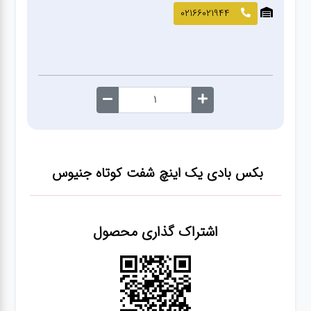
صافکاری
02166021944
و نقاشی
کارواش
لوازم
یدکی
بکس بادی یک اینچ شفت کوتاه جنیوس
معاینه
فنی
اشتراک گذاری محصول