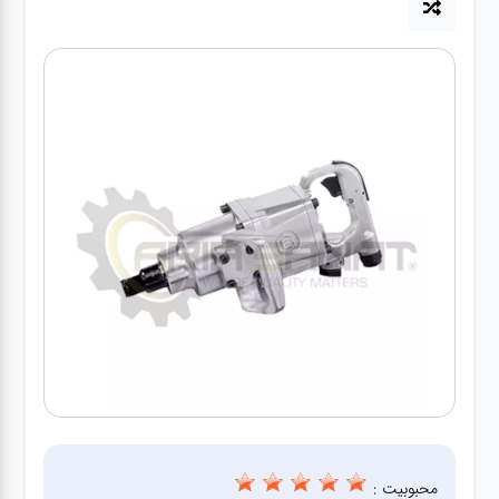
آپاراتی
تعویض
روغنی
مکانیکی
جلوبندی
برق و
باطری و
دیاگ
محبوبیت :