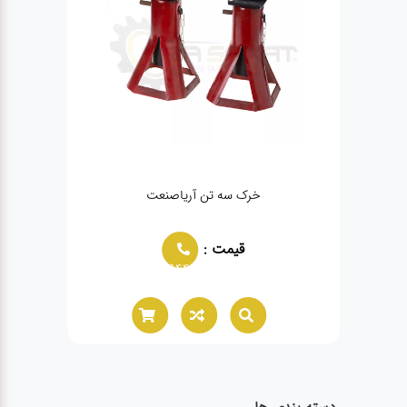
خرک سه تن آریاصنعت
بکس
قیمت :
02166021944