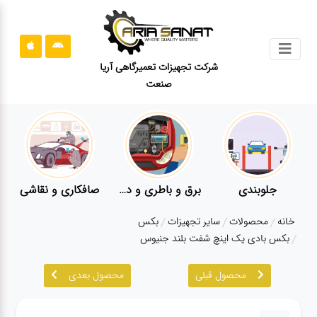
جستجو
شرکت تجهیزات تعمیرگاهی آریا
صنعت
محصولات
قوانین
سایت
ارتباط
باما
جلوبندی
برق و باطری و دیاگ
صافکاری و نقاشی
درباره
خانه
محصولات
سایر تجهیزات
بکس
ما
بکس بادی یک اینچ شفت بلند جنیوس
بلاگ
محصول قبلی
محصول بعدی
محصولات