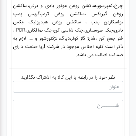
چرخ،کمپرسور،ساکشن روغن موتور بادی و برقی،ساکشن
روغن گیربکس ،ساکشن روغن ترمز،گریس پمپ
،واسکازین پمپ ، ساکشن روغن هیدرولیک ،بکس
بادی،جک سوسماری،جک شاسی کن،جک صافکاری،PDR ،
فنر جمع کن ،شارژ گاز کولر،دیاگ،انژکتورشور و …. لازم به
ذکر است کلیه اجناس موجود در شرکت آریا صنعت دارای
ضمانت اصالت می باشد.
نظر خود را در رابطه با این کالا به اشتراک بگذارید