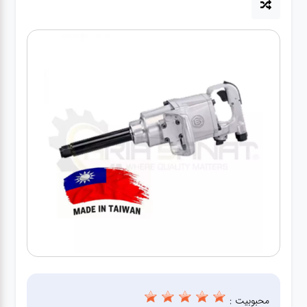
آپاراتی
تعویض
روغنی
مکانیکی
جلوبندی
برق و
باطری و
دیاگ
محبوبیت :