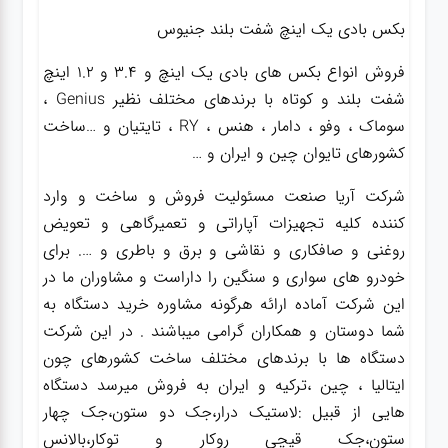
بکس بادی یک اینچ شفت بلند جنیوس
فروش انواع بکس های بادی یک اینچ و 3.4 و 1.2 اینچ
شفت بلند و کوتاه با برندهای مختلف نظیر Genius ،
سوماک ، وفو ، دامار ، هنس ، RY ، تایتیان و …ساخت
کشورهای تایوان چین و ایران و …
شرکت آریا صنعت مسئولیت فروش و ساخت و وارد
کننده کلیه تجهیزات آپاراتی و تعمیرگاهی و تعویض
روغنی و صافکاری و نقاشی و برق و باطری و …. برای
خودرو های سواری و سنگین را داراست و مشاوران ما در
این شرکت آماده ارائه هرگونه مشاوره خرید دستگاه به
شما دوستان و همکاران گرامی میباشند . در این شرکت
دستگاه ها با برندهای مختلف ساخت کشورهای چون
ایتالیا ، چین ،ترکیه و ایران به فروش میرسد دستگاه
هایی از قبیل :لاستیک درار،جک دو ستون،جک چهار
ستون،جک قیچی روکار و توکار،بالانس