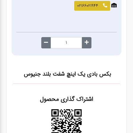
صافکاری
02166021944
و نقاشی
کارواش
لوازم
یدکی
بکس بادی یک اینچ شفت بلند جنیوس
معاینه
فنی
اشتراک گذاری محصول