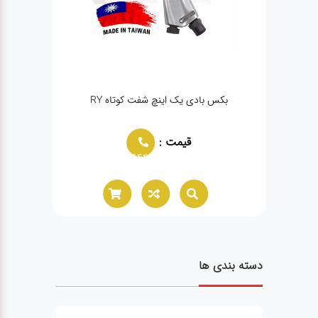
بکس بادی یک اینچ شفت کوتاه RY
بکس
قیمت :
02166021944
دسته بندی ها