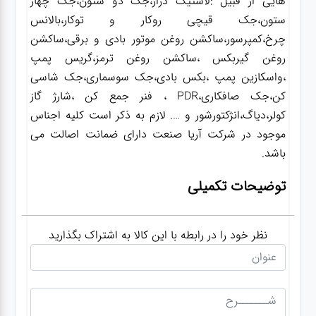
هایی از قبیل :لاستیک درار،جک دو ستون،جک چهار
ستون،جک قیچی روکار و توکار،بالانس
چرخ،کمپرسور،ساکشن روغن موتور بادی و برقی،ساکشن
روغن گیربکس ،ساکشن روغن ترمز،گریس پمپ
،واسکازین پمپ ،بکس بادی،جک سوسماری،جک شاسی
کن،جک صافکاری،PDR ، فنر جمع کن ،شارژ گاز
کولر،دیاگ،انژکتورشور و …. لازم به ذکر است کلیه اجناس
موجود در شرکت آریا صنعت دارای ضمانت اصالت می
باشد.
توضیحات تکمیلی
نظر خود را در رابطه با این کالا به اشتراک بگذارید