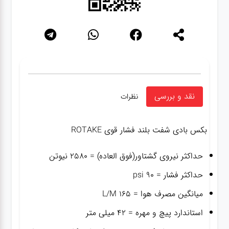
نقد و بررسی
نظرات
بکس بادی شفت بلند فشار قوی ROTAKE
حداکثر نیروی گشتاور(فوق العاده) = ۲۵۸۰ نیوتن
حداکثر فشار = ۹۰ psi
میانگین مصرف هوا = ۱۶۵ L/M
استاندارد پیچ و مهره = ۴۲ میلی متر