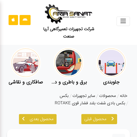
جستجو
شرکت تجهیزات تعمیرگاهی آریا
صنعت
محصولات
قوانین
سایت
ارتباط
باما
جلوبندی
برق و باطری و دیاگ
صافکاری و نقاشی
درباره
خانه
محصولات
سایر تجهیزات
بکس
ما
بکس بادی شفت بلند فشار قوی ROTAKE
بلاگ
محصول قبلی
محصول بعدی
محصولات