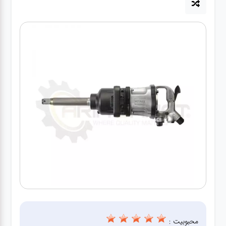
آپاراتی
تعویض
روغنی
مکانیکی
جلوبندی
برق و
باطری و
دیاگ
محبوبیت :