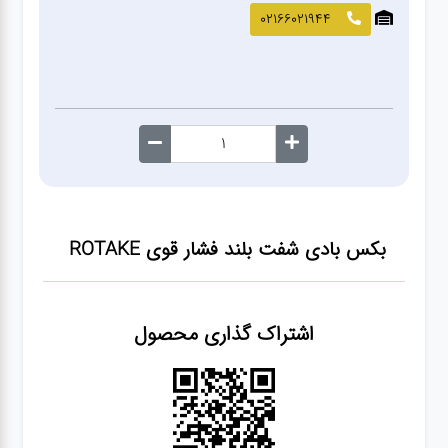
صافکاری
02166021944
و نقاشی
کارواش
لوازم
یدکی
بکس بادی شفت بلند فشار قوی ROTAKE
معاینه
فنی
اشتراک گذاری محصول