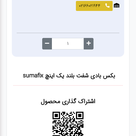
صافکاری
02166021944
و نقاشی
کارواش
لوازم
یدکی
بکس بادی شفت بلند یک اینچ sumafix
معاینه
فنی
اشتراک گذاری محصول