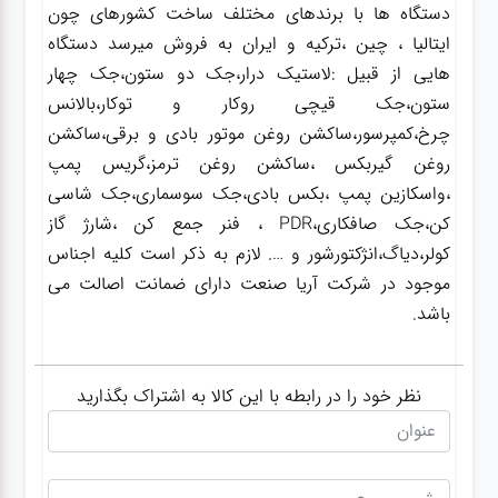
دستگاه ها با برندهای مختلف ساخت کشورهای چون
ایتالیا ، چین ،ترکیه و ایران به فروش میرسد دستگاه
هایی از قبیل :لاستیک درار،جک دو ستون،جک چهار
ستون،جک قیچی روکار و توکار،بالانس
چرخ،کمپرسور،ساکشن روغن موتور بادی و برقی،ساکشن
روغن گیربکس ،ساکشن روغن ترمز،گریس پمپ
،واسکازین پمپ ،بکس بادی،جک سوسماری،جک شاسی
کن،جک صافکاری،PDR ، فنر جمع کن ،شارژ گاز
کولر،دیاگ،انژکتورشور و …. لازم به ذکر است کلیه اجناس
موجود در شرکت آریا صنعت دارای ضمانت اصالت می
باشد.
نظر خود را در رابطه با این کالا به اشتراک بگذارید