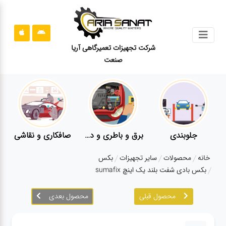
جستجو
شرکت تجهیزات تعمیرگاهی آریا
صنعت
محصولات
قوانین
سایت
ارتباط
باما
جلوبندی
برق و باطری و دیاگ
صافکاری و نقاشی
درباره
خانه
محصولات
سایر تجهیزات
بکس
ما
بکس بادی شفت بلند یک اینچ sumafix
بلاگ
محصول قبلی
محصول بعدی
محصولات