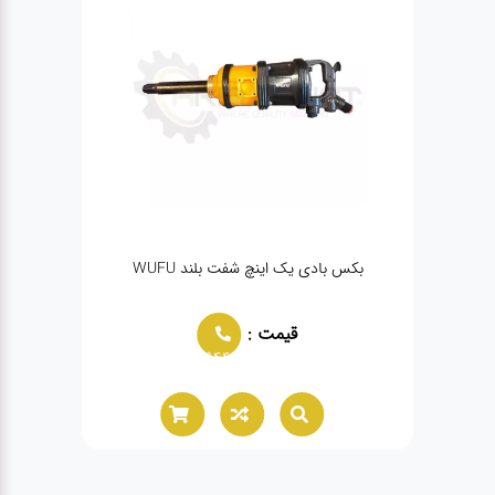
ک تایوان مدل SUMAKE-
بکس بادی یک اینچ شفت بلند WUFU
قیمت :
02166021944