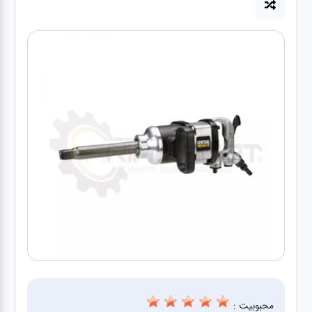
آپاراتی
تعویض
روغنی
مکانیکی
جلوبندی
برق و
باطری و
دیاگ
محبوبیت :