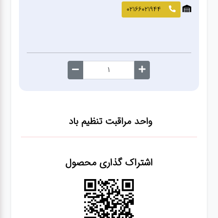
صافکاری
02166021944
و نقاشی
کارواش
لوازم
یدکی
واحد مراقبت تنظیم باد
معاینه
فنی
اشتراک گذاری محصول