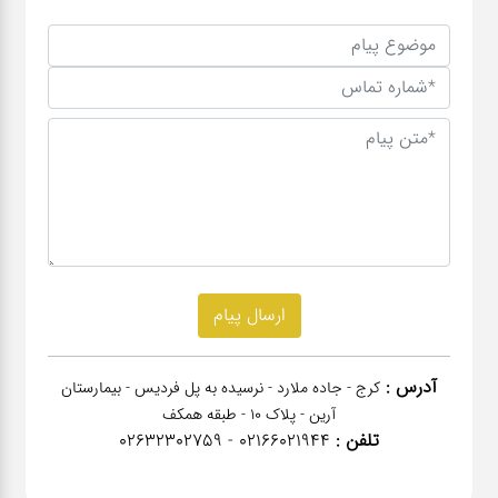
آدرس :
کرج - جاده ملارد - نرسیده به پل فردیس - بیمارستان
آرین - پلاک 10 - طبقه همکف
تلفن :
02166021944 - 02632302759