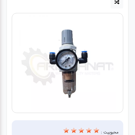
آپاراتی
تعویض
روغنی
مکانیکی
جلوبندی
برق و
باطری و
دیاگ
محبوبیت :