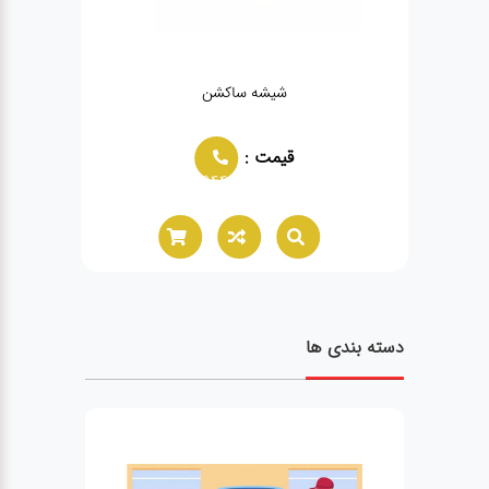
شیشه ساکشن
قیمت :
02166021944
دسته بندی ها