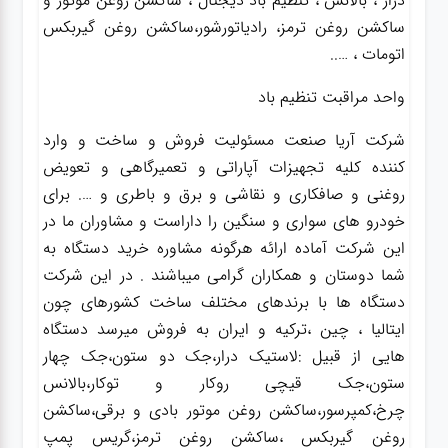
درار ، بالانس ، تنظیم باد دیجتال ، ساکشن روغن موتور و
ساکشن روغن ترمز، رادیاتورشور،ساکشن روغن گیربکس
اتومات ، …..
واحد مراقبت تنظیم باد
شرکت آریا صنعت مسئولیت فروش و ساخت و وارد
کننده کلیه تجهیزات آپاراتی و تعمیرگاهی و تعویض
روغنی و صافکاری و نقاشی و برق و باطری و …. برای
خودرو های سواری و سنگین را داراست و مشاوران ما در
این شرکت آماده ارائه هرگونه مشاوره خرید دستگاه به
شما دوستان و همکاران گرامی میباشند . در این شرکت
دستگاه ها با برندهای مختلف ساخت کشورهای چون
ایتالیا ، چین ،ترکیه و ایران به فروش میرسد دستگاه
هایی از قبیل :لاستیک درار،جک دو ستون،جک چهار
ستون،جک قیچی روکار و توکار،بالانس
چرخ،کمپرسور،ساکشن روغن موتور بادی و برقی،ساکشن
روغن گیربکس ،ساکشن روغن ترمز،گریس پمپ