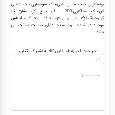
،واسکازین پمپ ،بکس بادی،جک سوسماری،جک شاسی
کن،جک صافکاری،PDR ، فنر جمع کن ،شارژ گاز
کولر،دیاگ،انژکتورشور و …. لازم به ذکر است کلیه اجناس
موجود در شرکت آریا صنعت دارای ضمانت اصالت می
باشد.
نظر خود را در رابطه با این کالا به اشتراک بگذارید