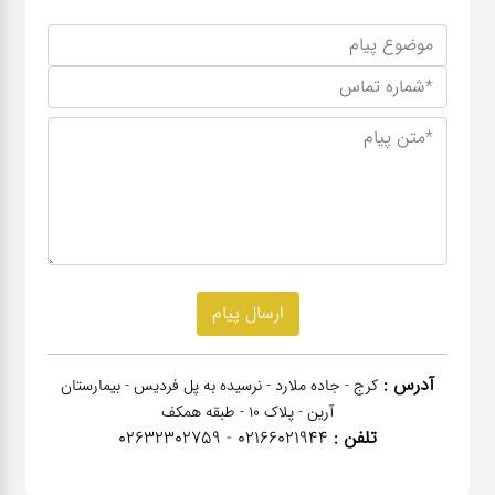
آدرس :
کرج - جاده ملارد - نرسیده به پل فردیس - بیمارستان
آرین - پلاک 10 - طبقه همکف
تلفن :
02166021944 - 02632302759