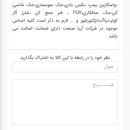
،واسکازین پمپ ،بکس بادی،جک سوسماری،جک شاسی
کن،جک صافکاری،PDR ، فنر جمع کن ،شارژ گاز
کولر،دیاگ،انژکتورشور و …. لازم به ذکر است کلیه اجناس
موجود در شرکت آریا صنعت دارای ضمانت اصالت می
باشد.
نظر خود را در رابطه با این کالا به اشتراک بگذارید