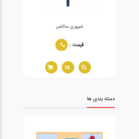
شیپوری ساکشن
قیمت :
02166021944
دسته بندی ها