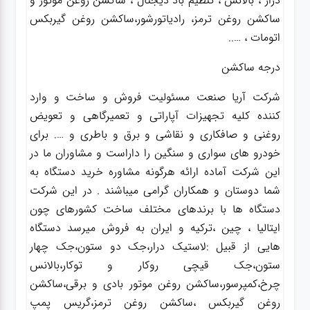
درار ، بالانس ، تنظیم باد دیجتال ، ساکشن روغن موتور و
ساکشن روغن ترمز، رادیاتورشور،ساکشن روغن گیربکس
اتومات ، …..
درجه ساکشن
شرکت آریا صنعت مسئولیت فروش و ساخت و وارد
کننده کلیه تجهیزات آپاراتی و تعمیرگاهی و تعویض
روغنی و صافکاری و نقاشی و برق و باطری و …. برای
خودرو های سواری و سنگین را داراست و مشاوران ما در
این شرکت آماده ارائه هرگونه مشاوره خرید دستگاه به
شما دوستان و همکاران گرامی میباشند . در این شرکت
دستگاه ها با برندهای مختلف ساخت کشورهای چون
ایتالیا ، چین ،ترکیه و ایران به فروش میرسد دستگاه
هایی از قبیل :لاستیک درار،جک دو ستون،جک چهار
ستون،جک قیچی روکار و توکار،بالانس
چرخ،کمپرسور،ساکشن روغن موتور بادی و برقی،ساکشن
روغن گیربکس ،ساکشن روغن ترمز،گریس پمپ