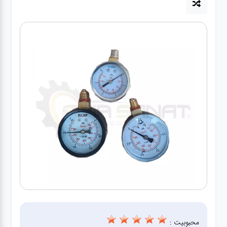
آپاراتی
تعویض
روغنی
مکانیکی
جلوبندی
برق و
باطری و
دیاگ
محبوبیت :