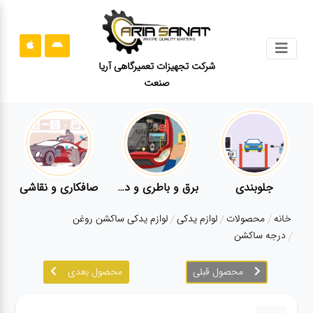
جستجو
شرکت تجهیزات تعمیرگاهی آریا
صنعت
محصولات
قوانین
سایت
ارتباط
باما
جلوبندی
برق و باطری و دیاگ
صافکاری و نقاشی
درباره
خانه
محصولات
لوازم یدکی
لوازم یدکی ساکشن روغن
ما
درجه ساکشن
بلاگ
محصول قبلی
محصول بعدی
محصولات