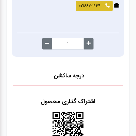
صافکاری
02166021944
و نقاشی
کارواش
لوازم
یدکی
درجه ساکشن
معاینه
فنی
اشتراک گذاری محصول