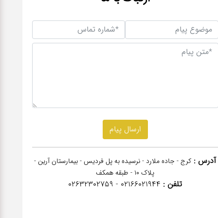
آدرس :
کرج - جاده ملارد - نرسیده به پل فردیس - بیمارستان آرین -
پلاک 10 - طبقه همکف
تلفن :
02166021944 - 02632302759