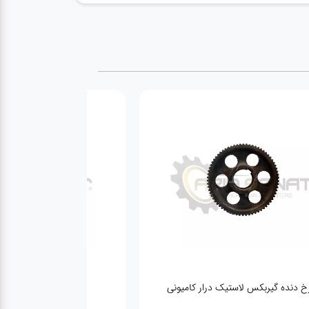
 دنده گیربکس لاستیک درار کامیونی
ترمینال باد پدال لاس