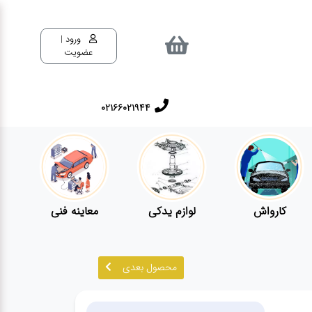
ورود |
عضویت
02166021944
کارواش
لوازم یدکی
معاینه فنی
محصول بعدی