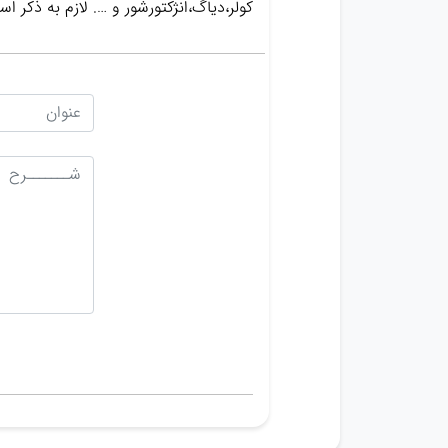
کولر،دیاگ،انژکتورشور و …. لازم به ذک