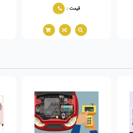
قیمت :
02166021944