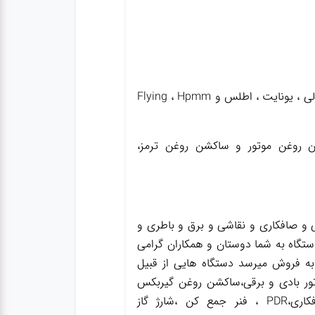
فروش کلیه لوازم جانبی و یدکی تجهیزات تعمیرگاهی و آپاراتی برای کلیه دستگاه ها با برندهای متفاوت نظیر پولی ، یونایت ، اطلس و Flying ، Hpmm
شن روغن موتور و ساکشن روغن ترمز،
و صافکاری و نقاشی و برق و باطری و
ستگاه به شما دوستان و همکاران گرامی
به فروش میرسد دستگاه هایی از قبیل
ور بادی و برقی،ساکشن روغن گیربکس
،ساکشن روغن ترمز،گریس پمپ ،واسکازین پمپ ،بکس بادی،جک سوسماری،جک شاسی کن،جک صافکاری،PDR ، فنر جمع کن ،شارژ گاز