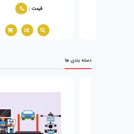
مت :
قیمت :
02166021944
02166021944
دسته بندی ها