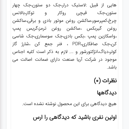
هایی از قبیل :لاستیک درار،جک دو ستون،جک چهار
ستون،جک قیچی روکار و توکار،بالانس
چرخ،کمپرسور،ساکشن روغن موتور بادی و برقی،ساکشن
روغن گیربکس ،ساکشن روغن ترمز،گریس پمپ
،واسکازین پمپ ،بکس بادی،جک سوسماری،جک شاسی
کن،جک صافکاری،PDR ، فنر جمع کن ،شارژ گاز
کولر،دیاگ،انژکتورشور و …. لازم به ذکر است کلیه اجناس
موجود در شرکت آریا صنعت دارای ضمانت اصالت می
باشد.
نظرات (0)
دیدگاهها
هیچ دیدگاهی برای این محصول نوشته نشده است.
اولین نفری باشید که دیدگاهی را ارس