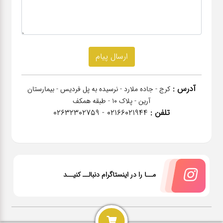
آدرس :
کرج - جاده ملارد - نرسیده به پل فردیس - بیمارستان
آرین - پلاک 10 - طبقه همکف
تلفن :
02166021944 - 02632302759
مــا را در اینستاگرام دنبالــ کنیــد