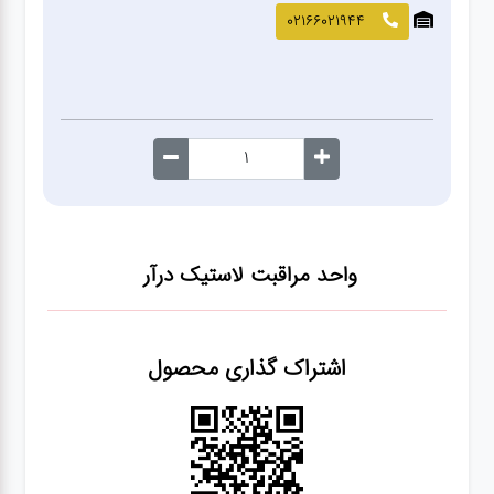
صافکاری
02166021944
و نقاشی
کارواش
لوازم
یدکی
واحد مراقبت لاستیک درآر
معاینه
فنی
اشتراک گذاری محصول