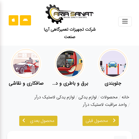
جستجو
شرکت تجهیزات تعمیرگاهی آریا
صنعت
محصولات
قوانین
سایت
ارتباط
باما
جلوبندی
برق و باطری و دیاگ
صافکاری و نقاشی
درباره
خانه
محصولات
لوازم یدکی
لوازم یدکی لاستیک درآر
ما
واحد مراقبت لاستیک درآر
بلاگ
محصول قبلی
محصول بعدی
محصولات