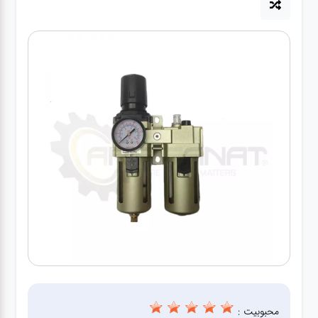
آپاراتی
تعویض
روغنی
مکانیکی
جلوبندی
برق و
باطری و
دیاگ
محبوبیت :