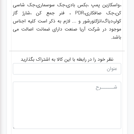
،واسکازین پمپ ،بکس بادی،جک سوسماری،جک شاسی
کن،جک صافکاری،PDR ، فنر جمع کن ،شارژ گاز
کولر،دیاگ،انژکتورشور و …. لازم به ذکر است کلیه اجناس
موجود در شرکت آریا صنعت دارای ضمانت اصالت می
باشد.
نظر خود را در رابطه با این کالا به اشتراک بگذارید