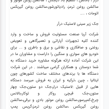
درار ، بالانس ، تنظیم باد دیجتال ، ساکشن روغن موتور و
ساکشن روغن ترمز، رادیاتورشور،ساکشن روغن گیربکس
اتومات ، …..
جک زیر سینی لاستیک درآر
شرکت آریا صنعت مسئولیت فروش و ساخت و وارد
کننده کلیه تجهیزات آپاراتی و تعمیرگاهی و تعویض
روغنی و صافکاری و نقاشی و برق و باطری و …. برای
خودرو های سواری و سنگین را داراست و مشاوران ما در
این شرکت آماده ارائه هرگونه مشاوره خرید دستگاه به
شما دوستان و همکاران گرامی میباشند . در این شرکت
دستگاه ها با برندهای مختلف ساخت کشورهای چون
ایتالیا ، چین ،ترکیه و ایران به فروش میرسد دستگاه
هایی از قبیل :لاستیک درار،جک دو ستون،جک چهار
ستون،جک قیچی روکار و توکار،بالانس
چرخ،کمپرسور،ساکشن روغن موتور بادی و برقی،ساکشن
روغن گیربکس ،ساکشن روغن ترمز،گریس پمپ