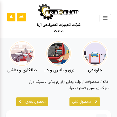
جستجو
شرکت تجهیزات تعمیرگاهی آریا
صنعت
محصولات
قوانین
سایت
ارتباط
باما
جلوبندی
برق و باطری و دیاگ
صافکاری و نقاشی
درباره
خانه
محصولات
لوازم یدکی
لوازم یدکی لاستیک درآر
ما
جک زیر سینی لاستیک درآر
بلاگ
محصول قبلی
محصول بعدی
محصولات