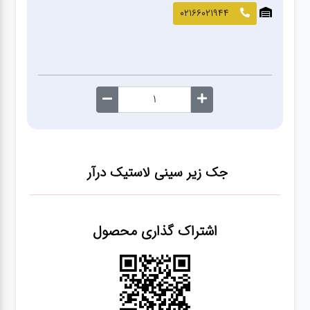
صافکاری
02166021944
و نقاشی
کارواش
لوازم
یدکی
جک زیر سینی لاستیک درآر
معاینه
فنی
اشتراک گذاری محصول