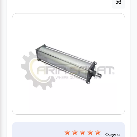
آپاراتی
تعویض
روغنی
مکانیکی
جلوبندی
برق و
باطری و
دیاگ
محبوبیت :