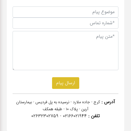
آدرس :
کرج - جاده ملارد - نرسیده به پل فردیس - بیمارستان
آرین - پلاک 10 - طبقه همکف
تلفن :
02166021944 - 02632302759