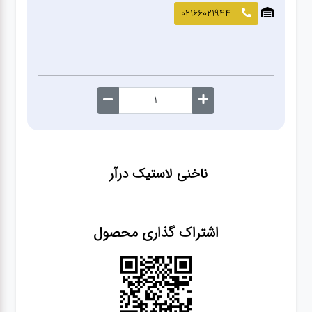
صافکاری
02166021944
و نقاشی
کارواش
لوازم
یدکی
ناخنی لاستیک درآر
معاینه
فنی
اشتراک گذاری محصول