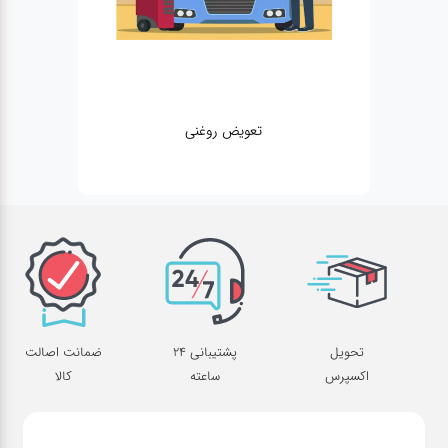
تعویض روغنی
تحویل
پشتیبانی 24
ضمانت اصالت
اکسپرس
ساعته
کالا