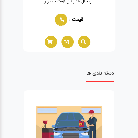
ترمینال باد پدال لاستیک درآر
قیمت :
02166021944
دسته بندی ها