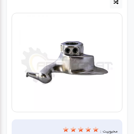
آپاراتی
تعویض
روغنی
مکانیکی
جلوبندی
برق و
باطری و
دیاگ
محبوبیت :