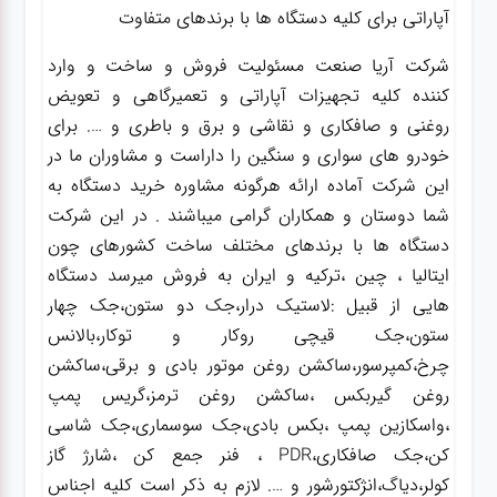
آپاراتی برای کلیه دستگاه ها با برندهای متفاوت
شرکت آریا صنعت مسئولیت فروش و ساخت و وارد
کننده کلیه تجهیزات آپاراتی و تعمیرگاهی و تعویض
روغنی و صافکاری و نقاشی و برق و باطری و …. برای
خودرو های سواری و سنگین را داراست و مشاوران ما در
این شرکت آماده ارائه هرگونه مشاوره خرید دستگاه به
شما دوستان و همکاران گرامی میباشند . در این شرکت
دستگاه ها با برندهای مختلف ساخت کشورهای چون
ایتالیا ، چین ،ترکیه و ایران به فروش میرسد دستگاه
هایی از قبیل :لاستیک درار،جک دو ستون،جک چهار
ستون،جک قیچی روکار و توکار،بالانس
چرخ،کمپرسور،ساکشن روغن موتور بادی و برقی،ساکشن
روغن گیربکس ،ساکشن روغن ترمز،گریس پمپ
،واسکازین پمپ ،بکس بادی،جک سوسماری،جک شاسی
کن،جک صافکاری،PDR ، فنر جمع کن ،شارژ گاز
کولر،دیاگ،انژکتورشور و …. لازم به ذکر است کلیه اجناس