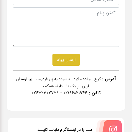
آدرس :
کرج - جاده ملارد - نرسیده به پل فردیس - بیمارستان
آرین - پلاک 10 - طبقه همکف
تلفن :
02166021944 - 02632302759
مــا را در اینستاگرام دنبالــ کنیــد