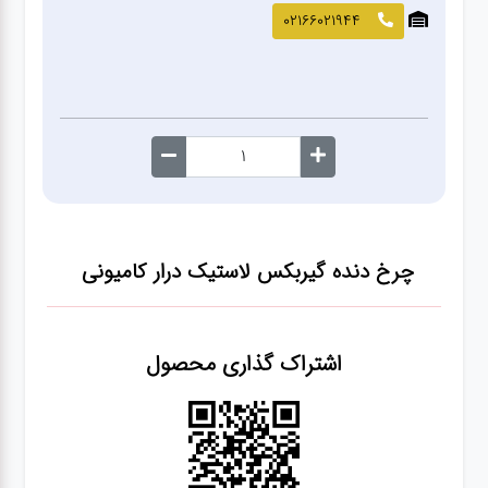
صافکاری
02166021944
و نقاشی
کارواش
لوازم
یدکی
چرخ دنده گیربکس لاستیک درار کامیونی
معاینه
فنی
اشتراک گذاری محصول