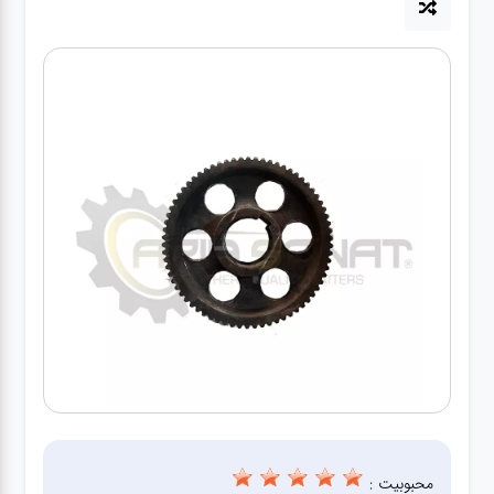
آپاراتی
تعویض
روغنی
مکانیکی
جلوبندی
برق و
باطری و
دیاگ
محبوبیت :