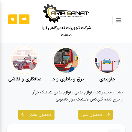
جستجو
شرکت تجهیزات تعمیرگاهی آریا
صنعت
محصولات
قوانین
سایت
ارتباط
باما
جلوبندی
برق و باطری و دیاگ
صافکاری و نقاشی
درباره
خانه
محصولات
لوازم یدکی
لوازم یدکی لاستیک درآر
ما
چرخ دنده گیربکس لاستیک درار کامیونی
بلاگ
محصول قبلی
محصول بعدی
محصولات