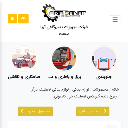
جستجو
شرکت تجهیزات تعمیرگاهی آریا
صنعت
محصولات
قوانین
سایت
ارتباط
باما
جلوبندی
برق و باطری و دیاگ
صافکاری و نقاشی
درباره
خانه
محصولات
لوازم یدکی
لوازم یدکی لاستیک درآر
ما
چرخ دنده گیربکس لاستیک درار کامیونی
بلاگ
محصول قبلی
محصول بعدی
محصولات