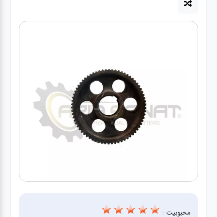
آپاراتی
تعویض
روغنی
مکانیکی
جلوبندی
برق و
باطری و
دیاگ
محبوبیت :