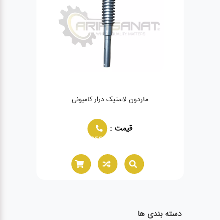
ماردون لاستیک درار کامیونی
قیمت :
02166021944
دسته بندی ها