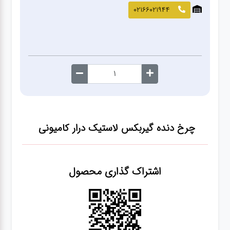
صافکاری
02166021944
و نقاشی
کارواش
لوازم
یدکی
چرخ دنده گیربکس لاستیک درار کامیونی
معاینه
فنی
اشتراک گذاری محصول