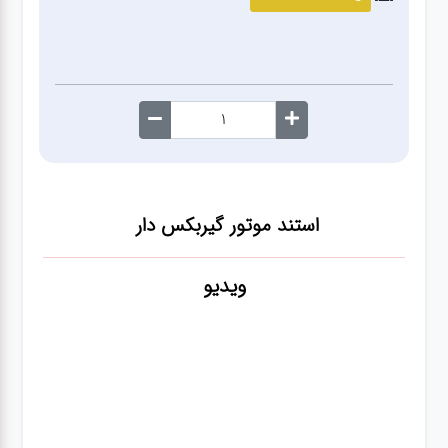
صافکاری
و نقاشی
کارواش
لوازم
یدکی
استند موتور گیربکس دار
معاینه
فنی
ویدیو