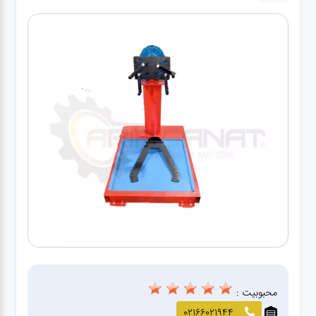
آپاراتی
تعویض
روغنی
مکانیکی
جلوبندی
برق و
باطری و
دیاگ
محبوبیت :
02166021944