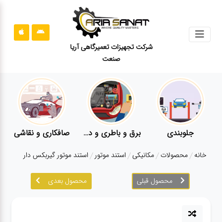
جستجو
شرکت تجهیزات تعمیرگاهی آریا
صنعت
محصولات
قوانین
سایت
ارتباط
باما
برق و باطری و دیاگ
صافکاری و نقاشی
کارواش
درباره
خانه
محصولات
مکانیکی
استند موتور
استند موتور گیربکس دار
ما
محصول قبلی
محصول بعدی
بلاگ
محصولات