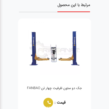
مرتبط با این محصول
جک دو ستون ظرفیت چهار تن FANBAO
جک روغن
قیمت :
قیمت
02166021944