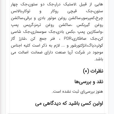
هایی از قبیل :لاستیک درار،جک دو ستون،جک چهار
ستون،جک قیچی روکار و توکار،بالانس
چرخ،کمپرسور،ساکشن روغن موتور بادی و برقی،ساکشن
روغن گیربکس ،ساکشن روغن ترمز،گریس پمپ
،واسکازین پمپ ،بکس بادی،جک سوسماری،جک شاسی
کن،جک صافکاری،PDR ، فنر جمع کن ،شارژ گاز
کولر،دیاگ،انژکتورشور و …. لازم به ذکر است کلیه اجناس
موجود در شرکت آریا صنعت دارای ضمانت اصالت می
باشد.
نظرات (0)
نقد و بررسی‌ها
هنوز بررسی‌ای ثبت نشده است.
اولین کسی باشید که دیدگاهی می