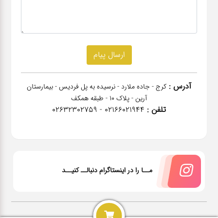
آدرس :
کرج - جاده ملارد - نرسیده به پل فردیس - بیمارستان
آرین - پلاک 10 - طبقه همکف
تلفن :
02166021944 - 02632302759
مــا را در اینستاگرام دنبالــ کنیــد