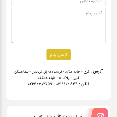
آدرس :
کرج - جاده ملارد - نرسیده به پل فردیس - بیمارستان
آرین - پلاک 10 - طبقه همکف
تلفن :
02166021944 - 02632302759
مــا را در اینستاگرام دنبالــ کنیــد