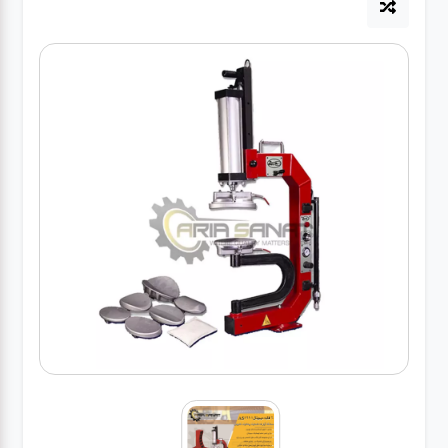
آپاراتی
تعویض
روغنی
مکانیکی
جلوبندی
برق و
باطری و
دیاگ