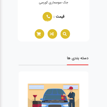
جک سوسماری کورسی
قیمت :
02166021944
دسته بندی ها