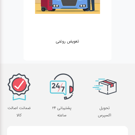
تعویض روغنی
تحویل
پشتیبانی 24
ضمانت اصالت
اکسپرس
ساعته
کالا