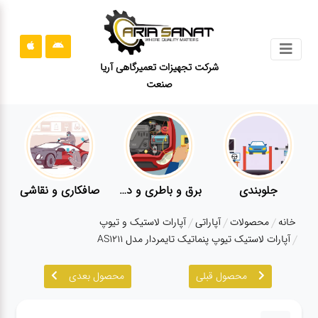
جستجو
شرکت تجهیزات تعمیرگاهی آریا
صنعت
محصولات
قوانین
سایت
ارتباط
باما
جلوبندی
برق و باطری و دیاگ
صافکاری و نقاشی
درباره
خانه
محصولات
آپاراتی
آپارات لاستیک و تیوپ
ما
آپارات لاستیک تیوپ پنماتیک تایمردار مدل AS1211
بلاگ
محصول قبلی
محصول بعدی
محصولات