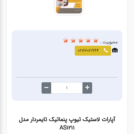
صافکاری
و نقاشی
کارواش
محبوبیت :
لوازم
02166021944
یدکی
معاینه
فنی
آپارات لاستیک تیوپ پنماتیک تایمردار مدل
AS1211