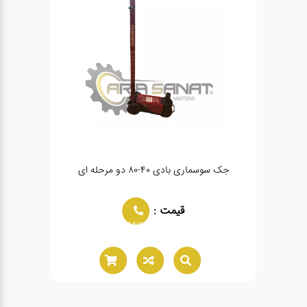
)
جک سوسماری بادی 40-80 دو مرحله ای
قیمت :
02166021944