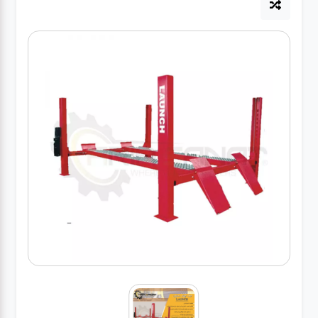
آپاراتی
تعویض
روغنی
مکانیکی
جلوبندی
برق و
باطری و
دیاگ