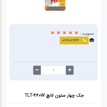
صافکاری
و نقاشی
کارواش
محبوبیت :
لوازم
02166021944
یدکی
معاینه
فنی
جک چهار ستون لانچ TLT-440W