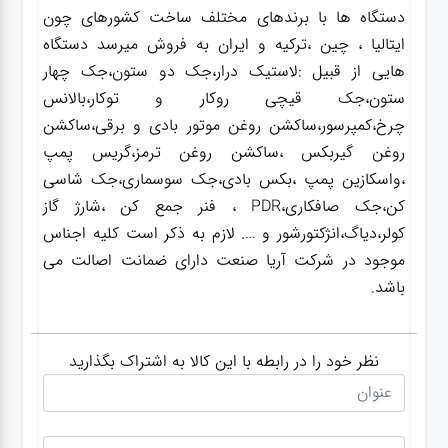
دستگاه ها با برندهای مختلف ساخت کشورهای چون
ایتالیا ، چین ،ترکیه و ایران به فروش میرسد دستگاه
هایی از قبیل :لاستیک درار،جک دو ستون،جک چهار
ستون،جک قیچی روکار و توکار،بالانس
چرخ،کمپرسور،ساکشن روغن موتور بادی و برقی،ساکشن
روغن گیربکس ،ساکشن روغن ترمز،گریس پمپ
،واسکازین پمپ ،بکس بادی،جک سوسماری،جک شاسی
کن،جک صافکاری،PDR ، فنر جمع کن ،شارژ گاز
کولر،دیاگ،انژکتورشور و …. لازم به ذکر است کلیه اجناس
موجود در شرکت آریا صنعت دارای ضمانت اصالت می
باشد.
نظر خود را در رابطه با این کالا به اشتراک بگذارید