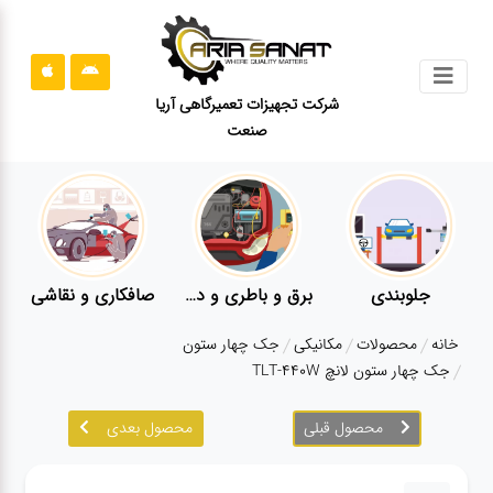
جستجو
شرکت تجهیزات تعمیرگاهی آریا
صنعت
محصولات
قوانین
سایت
ارتباط
باما
جلوبندی
برق و باطری و دیاگ
صافکاری و نقاشی
درباره
خانه
محصولات
مکانیکی
جک چهار ستون
ما
جک چهار ستون لانچ TLT-440W
بلاگ
محصول قبلی
محصول بعدی
محصولات