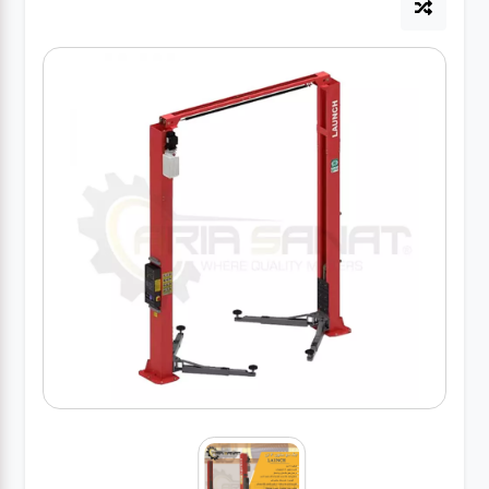
آپاراتی
تعویض
روغنی
مکانیکی
جلوبندی
برق و
باطری و
دیاگ