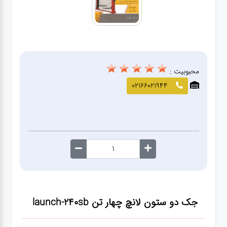
صافکاری
و نقاشی
کارواش
محبوبیت :
لوازم
02166021944
یدکی
معاینه
فنی
جک دو ستون لانچ چهار تن launch-240sb