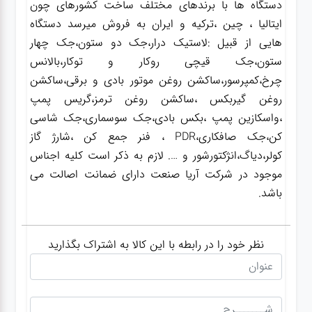
دستگاه ها با برندهای مختلف ساخت کشورهای چون
ایتالیا ، چین ،ترکیه و ایران به فروش میرسد دستگاه
هایی از قبیل :لاستیک درار،جک دو ستون،جک چهار
ستون،جک قیچی روکار و توکار،بالانس
چرخ،کمپرسور،ساکشن روغن موتور بادی و برقی،ساکشن
روغن گیربکس ،ساکشن روغن ترمز،گریس پمپ
،واسکازین پمپ ،بکس بادی،جک سوسماری،جک شاسی
کن،جک صافکاری،PDR ، فنر جمع کن ،شارژ گاز
کولر،دیاگ،انژکتورشور و …. لازم به ذکر است کلیه اجناس
موجود در شرکت آریا صنعت دارای ضمانت اصالت می
باشد.
نظر خود را در رابطه با این کالا به اشتراک بگذارید