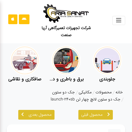
جستجو
شرکت تجهیزات تعمیرگاهی آریا
صنعت
محصولات
قوانین
سایت
ارتباط
باما
برق و باطری و دیاگ
صافکاری و نقاشی
کارواش
لوازم یدکی
درباره
خانه
محصولات
مکانیکی
جک دو ستون
ما
جک دو ستون لانچ چهار تن launch-240sb
بلاگ
محصول قبلی
محصول بعدی
محصولات