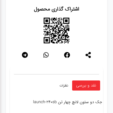
اشتراک گذاری محصول
نقد و بررسی
نظرات
جک دو ستون لانچ چهار تن launch-240sb