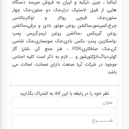
ایتالیا ، چین ،ترکیه و ایران به فروش میرسد دستگاه
هایی از قبیل :لاستیک درار،جک دو ستون،جک چهار
ستون،جک قیچی روکار و توکار،بالانس
چرخ،کمپرسور،ساکشن روغن موتور بادی و برقی،ساکشن
روغن گیربکس ،ساکشن روغن ترمز،گریس پمپ
،واسکازین پمپ ،بکس بادی،جک سوسماری،جک شاسی
کن،جک صافکاری،PDR ، فنر جمع کن ،شارژ گاز
کولر،دیاگ،انژکتورشور و …. لازم به ذکر است کلیه اجناس
موجود در شرکت آریا صنعت دارای ضمانت اصالت می
باشد.
نظر خود را در رابطه با این کالا به اشتراک بگذارید