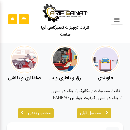
جستجو
شرکت تجهیزات تعمیرگاهی آریا
صنعت
محصولات
قوانین
سایت
ارتباط
باما
جلوبندی
برق و باطری و دیاگ
صافکاری و نقاشی
درباره
خانه
محصولات
مکانیکی
جک دو ستون
ما
جک دو ستون ظرفیت چهار تن FANBAO
بلاگ
محصول قبلی
محصول بعدی
محصولات