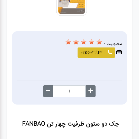
صافکاری
و نقاشی
کارواش
محبوبیت :
لوازم
02166021944
یدکی
معاینه
فنی
جک دو ستون ظرفیت چهار تن FANBAO