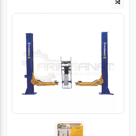
آپاراتی
تعویض
روغنی
مکانیکی
جلوبندی
برق و
باطری و
دیاگ