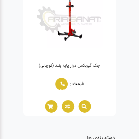
جک گیربکس درار پایه بلند (توچالی)
قیمت :
02166021944
دسته بندی ها