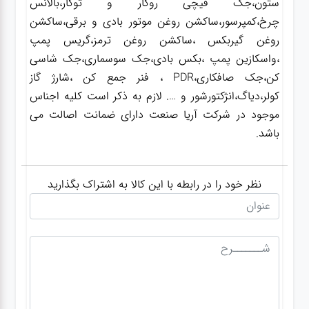
ستون،جک قیچی روکار و توکار،بالانس
چرخ،کمپرسور،ساکشن روغن موتور بادی و برقی،ساکشن
روغن گیربکس ،ساکشن روغن ترمز،گریس پمپ
،واسکازین پمپ ،بکس بادی،جک سوسماری،جک شاسی
کن،جک صافکاری،PDR ، فنر جمع کن ،شارژ گاز
کولر،دیاگ،انژکتورشور و …. لازم به ذکر است کلیه اجناس
موجود در شرکت آریا صنعت دارای ضمانت اصالت می
باشد.
نظر خود را در رابطه با این کالا به اشتراک بگذارید