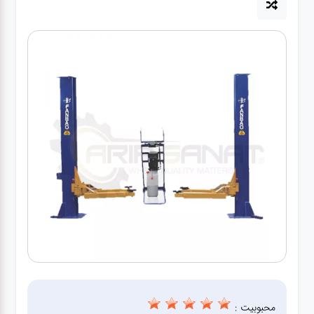
آپاراتی
تعویض
روغنی
مکانیکی
جلوبندی
برق و
باطری و
دیاگ
محبوبیت :