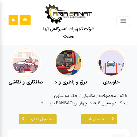
جستجو
شرکت تجهیزات تعمیرگاهی آریا
صنعت
محصولات
قوانین
سایت
ارتباط
باما
جلوبندی
برق و باطری و دیاگ
صافکاری و نقاشی
درباره
خانه
محصولات
مکانیکی
جک دو ستون
ما
جک دو ستون ظرفیت چهار تن FANBAO با پایه H
بلاگ
محصول قبلی
محصول بعدی
محصولات