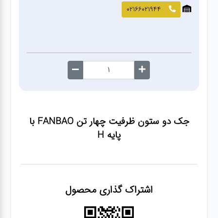
صافکاری
02166021944
و نقاشی
کارواش
لوازم
یدکی
جک دو ستون ظرفیت چهار تن FANBAO با
معاینه
پایه H
فنی
اشتراک گذاری محصول