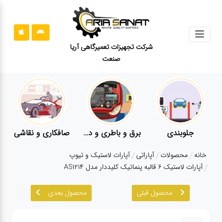
جستجو
شرکت تجهیزات تعمیرگاهی آریا
صنعت
محصولات
قوانین
سایت
ارتباط
باما
صافکاری و نقاشی
کارواش
لوازم یدکی
م
درباره
خانه
محصولات
آپاراتی
آپارات لاستیک و تیوپ
ما
آپارات لاستیک 6 قالبه پنماتیک کلیددار مدل AS1214
بلاگ
محصول قبلی
محصول بعدی
محصولات