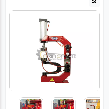
آپاراتی
تعویض
روغنی
مکانیکی
جلوبندی
برق و
باطری و
دیاگ