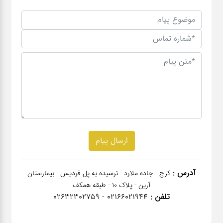
آدرس :
کرج - جاده ملارد - نرسیده به پل فردیس - بیمارستان
آرین - پلاک 10 - طبقه همکف
تلفن :
02166021944 - 02632302759