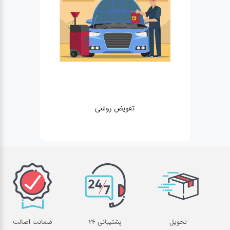
عویض روغنی
مکانیکی
تحویل
پشتیبانی 24
ضمانت اصالت