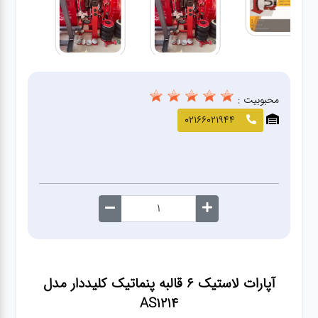
صافکاری
و نقاشی
کارواش
محبوبیت :
لوازم
02166021944
یدکی
معاینه
فنی
آپارات لاستیک 6 قالبه پنماتیک کلیددار مدل
AS1214