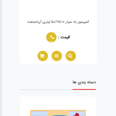
پمپ باد ۳۵۰ لیتری آریاصنعت
 :
قیمت :
02166021944
02166021944
دسته بندی ها