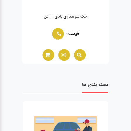
جک سوسماری بادی ۲۲ تن
قیمت :
02166021944
دسته بندی ها