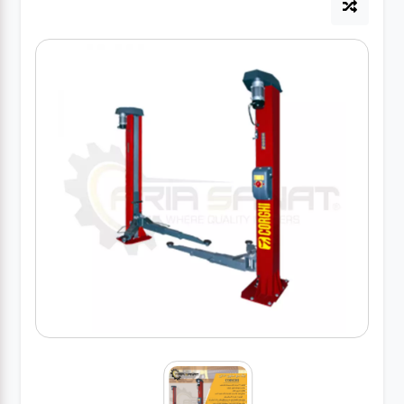
آپاراتی
تعویض
روغنی
مکانیکی
جلوبندی
برق و
باطری و
دیاگ