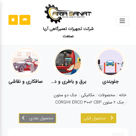
جستجو
شرکت تجهیزات تعمیرگاهی آریا
صنعت
محصولات
قوانین
سایت
ارتباط
باما
جلوبندی
برق و باطری و دیاگ
صافکاری و نقاشی
درباره
خانه
محصولات
مکانیکی
جک دو ستون
ما
جک ۲ ستون CORGHI ERCO 3002 CBP
بلاگ
محصول قبلی
محصول بعدی
محصولات