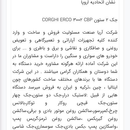
نشان اتحادیه اروپا
جک ۲ ستون CORGHI ERCO 3002 CBP
شرکت آریا صنعت مسئولیت فروش و ساخت و وارد
کننده کلیه تجهیزات آپاراتی و تعمیرگاهی و تعویض
روغنی و صافکاری و نقاشی و برق و باطری و …. برای
خودرو های سواری و سنگین را داراست و مشاوران ما در
این شرکت آماده ارائه هرگونه مشاوره خرید دستگاه به
شما دوستان و همکاران گرامی میباشند . در این شرکت
دستگاه ها با برندهای مختلف ساخت کشورهای چون
ایتالیا ، چین ،ترکیه و ایران به فروش میرسد دستگاه
هایی از قبیل :لاستیک درار،جک دو ستون،جک چهار
ستون،جک قیچی روکار و توکار،بالانس
چرخ،کمپرسور،ساکشن روغن موتور بادی و برقی،ساکشن
روغن گیربکس ،ساکشن روغن ترمز،گریس پمپ
،واسکازین پمپ ،بکس بادی،جک سوسماری،جک شاسی