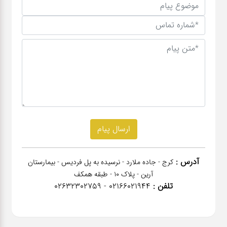
آدرس :
کرج - جاده ملارد - نرسیده به پل فردیس - بیمارستان
آرین - پلاک 10 - طبقه همکف
تلفن :
02166021944 - 02632302759