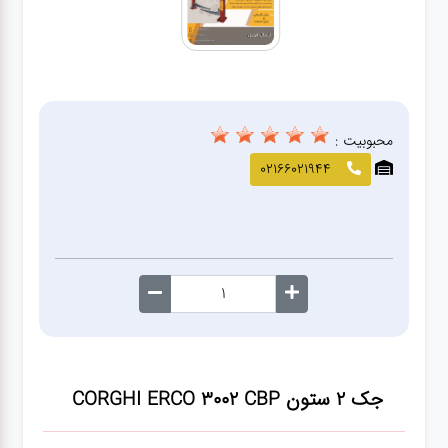
صافکاری
و نقاشی
کارواش
محبوبیت :
لوازم
02166021944
یدکی
معاینه
فنی
جک ۲ ستون CORGHI ERCO 3002 CBP