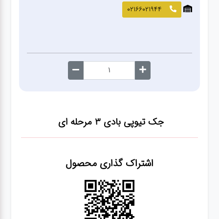
صافکاری
02166021944
و نقاشی
کارواش
لوازم
یدکی
جک تیوپی بادی ۳ مرحله ای
معاینه
فنی
اشتراک گذاری محصول