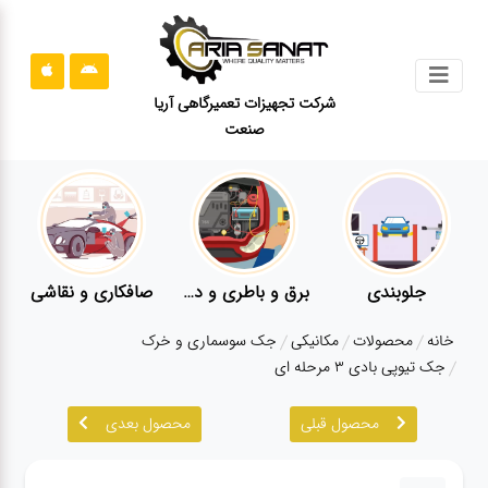
جستجو
شرکت تجهیزات تعمیرگاهی آریا
صنعت
محصولات
قوانین
سایت
ارتباط
باما
جلوبندی
برق و باطری و دیاگ
صافکاری و نقاشی
درباره
خانه
محصولات
مکانیکی
جک سوسماری و خرک
ما
جک تیوپی بادی ۳ مرحله ای
بلاگ
محصول قبلی
محصول بعدی
محصولات