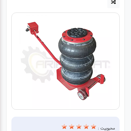
آپاراتی
تعویض
روغنی
مکانیکی
جلوبندی
برق و
باطری و
دیاگ
محبوبیت :