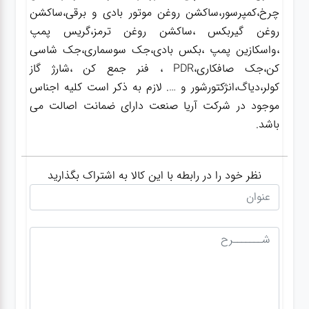
چرخ،کمپرسور،ساکشن روغن موتور بادی و برقی،ساکشن
روغن گیربکس ،ساکشن روغن ترمز،گریس پمپ
،واسکازین پمپ ،بکس بادی،جک سوسماری،جک شاسی
کن،جک صافکاری،PDR ، فنر جمع کن ،شارژ گاز
کولر،دیاگ،انژکتورشور و …. لازم به ذکر است کلیه اجناس
موجود در شرکت آریا صنعت دارای ضمانت اصالت می
باشد.
نظر خود را در رابطه با این کالا به اشتراک بگذارید