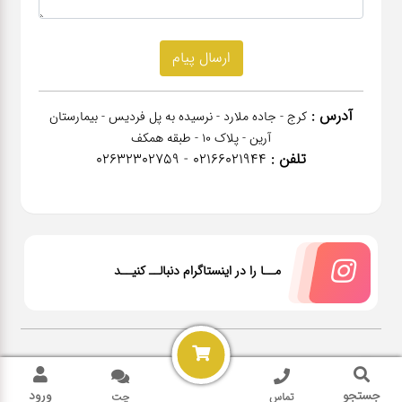
آدرس :
کرج - جاده ملارد - نرسیده به پل فردیس - بیمارستان
آرین - پلاک 10 - طبقه همکف
تلفن :
02166021944 - 02632302759
مــا را در اینستاگرام دنبالــ کنیــد
2026 @ All rights reserved Power by
NanoPardazan
جستجو
ورود
تماس
چت