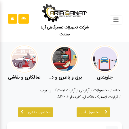
جستجو
شرکت تجهیزات تعمیرگاهی آریا
صنعت
محصولات
قوانین
سایت
ارتباط
باما
جلوبندی
برق و باطری و دیاگ
صافکاری و نقاشی
درباره
خانه
محصولات
آپاراتی
آپارات لاستیک و تیوپ
ما
آپارات لاستیک فلکه ای کلیددار AS1216
بلاگ
محصول قبلی
محصول بعدی
محصولات