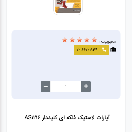
صافکاری
و نقاشی
کارواش
محبوبیت :
لوازم
02166021944
یدکی
معاینه
فنی
آپارات لاستیک فلکه ای کلیددار AS1216