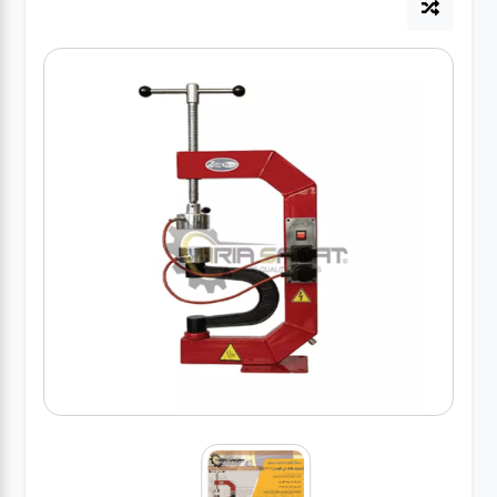
آپاراتی
تعویض
روغنی
مکانیکی
جلوبندی
برق و
باطری و
دیاگ