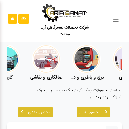
جستجو
شرکت تجهیزات تعمیرگاهی آریا
صنعت
محصولات
قوانین
سایت
ارتباط
باما
شی
کارواش
لوازم یدکی
معاینه فنی
درباره
خانه
محصولات
مکانیکی
جک سوسماری و خرک
ما
جک روغنی ۲۰ تن
بلاگ
محصول قبلی
محصول بعدی
محصولات