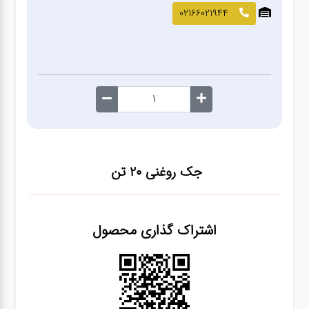
صافکاری
02166021944
و نقاشی
کارواش
لوازم
یدکی
جک روغنی ۲۰ تن
معاینه
فنی
اشتراک گذاری محصول