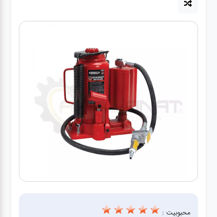
آپاراتی
تعویض
روغنی
مکانیکی
جلوبندی
برق و
باطری و
دیاگ
محبوبیت :