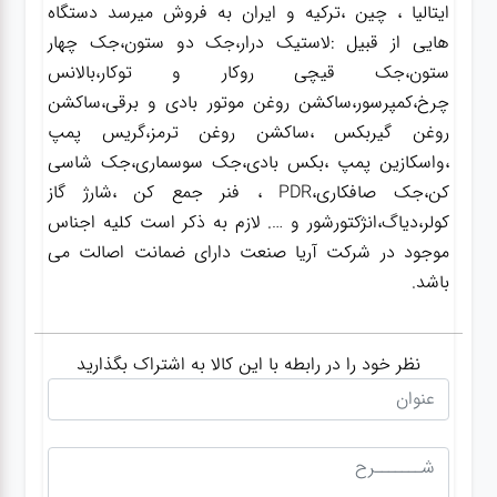
ایتالیا ، چین ،ترکیه و ایران به فروش میرسد دستگاه
هایی از قبیل :لاستیک درار،جک دو ستون،جک چهار
ستون،جک قیچی روکار و توکار،بالانس
چرخ،کمپرسور،ساکشن روغن موتور بادی و برقی،ساکشن
روغن گیربکس ،ساکشن روغن ترمز،گریس پمپ
،واسکازین پمپ ،بکس بادی،جک سوسماری،جک شاسی
کن،جک صافکاری،PDR ، فنر جمع کن ،شارژ گاز
کولر،دیاگ،انژکتورشور و …. لازم به ذکر است کلیه اجناس
موجود در شرکت آریا صنعت دارای ضمانت اصالت می
باشد.
نظر خود را در رابطه با این کالا به اشتراک بگذارید