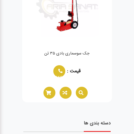
جک سوسماری بادی ۳۵ تن
جک سو
قیمت :
02166021944
دسته بندی ها