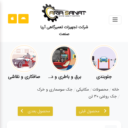
جستجو
شرکت تجهیزات تعمیرگاهی آریا
صنعت
محصولات
قوانین
سایت
ارتباط
باما
جلوبندی
برق و باطری و دیاگ
صافکاری و نقاشی
درباره
خانه
محصولات
مکانیکی
جک سوسماری و خرک
ما
جک روغنی ۳۰ تن
بلاگ
محصول قبلی
محصول بعدی
محصولات