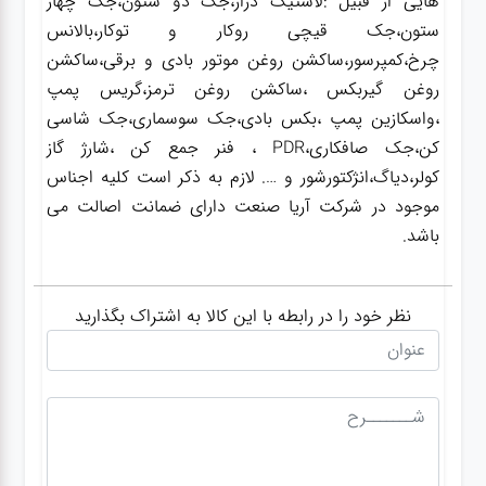
هایی از قبیل :لاستیک درار،جک دو ستون،جک چهار
ستون،جک قیچی روکار و توکار،بالانس
چرخ،کمپرسور،ساکشن روغن موتور بادی و برقی،ساکشن
روغن گیربکس ،ساکشن روغن ترمز،گریس پمپ
،واسکازین پمپ ،بکس بادی،جک سوسماری،جک شاسی
کن،جک صافکاری،PDR ، فنر جمع کن ،شارژ گاز
کولر،دیاگ،انژکتورشور و …. لازم به ذکر است کلیه اجناس
موجود در شرکت آریا صنعت دارای ضمانت اصالت می
باشد.
نظر خود را در رابطه با این کالا به اشتراک بگذارید