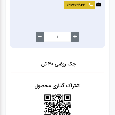
صافکاری
02166021944
و نقاشی
کارواش
لوازم
یدکی
جک روغنی ۳۰ تن
معاینه
فنی
اشتراک گذاری محصول