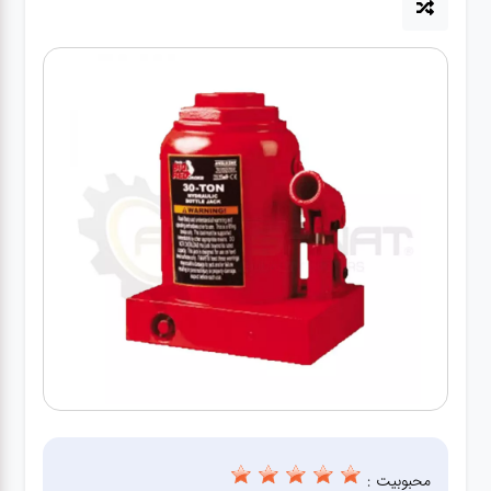
آپاراتی
تعویض
روغنی
مکانیکی
جلوبندی
برق و
باطری و
دیاگ
محبوبیت :