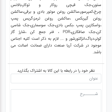
ستون،جک قیچی روکار و توکار،بالانس
چرخ،کمپرسور،ساکشن روغن موتور بادی و برقی،ساکشن
روغن گیربکس ،ساکشن روغن ترمز،گریس پمپ
،واسکازین پمپ ،بکس بادی،جک سوسماری،جک شاسی
کن،جک صافکاری،PDR ، فنر جمع کن ،شارژ گاز
کولر،دیاگ،انژکتورشور و …. لازم به ذکر است کلیه اجناس
موجود در شرکت آریا صنعت دارای ضمانت اصالت می
باشد.
نظر خود را در رابطه با این کالا به اشتراک بگذارید