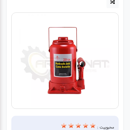
آپاراتی
تعویض
روغنی
مکانیکی
جلوبندی
برق و
باطری و
دیاگ
محبوبیت :