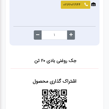
صافکاری
02166021944
و نقاشی
کارواش
لوازم
یدکی
جک روغنی بادی ۲۰ تن
معاینه
فنی
اشتراک گذاری محصول