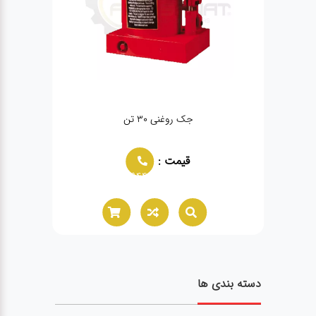
)
جک روغنی ۳۰ تن
قیمت :
02166021944
دسته بندی ها