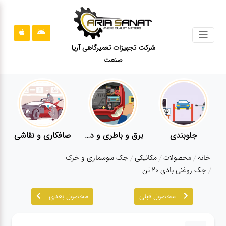
جستجو
شرکت تجهیزات تعمیرگاهی آریا
صنعت
محصولات
قوانین
سایت
ارتباط
باما
جلوبندی
برق و باطری و دیاگ
صافکاری و نقاشی
درباره
خانه
محصولات
مکانیکی
جک سوسماری و خرک
ما
جک روغنی بادی ۲۰ تن
بلاگ
محصول قبلی
محصول بعدی
محصولات