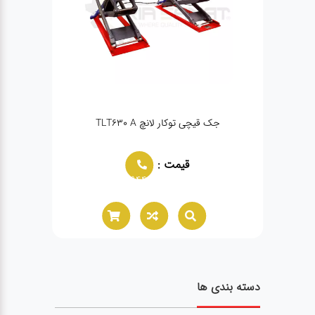
جک قیچی توکار لانچ TLT630 A
قیمت :
02166021944
دسته بندی ها