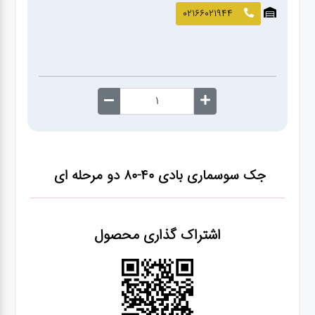
صافکاری
02166021944
و نقاشی
کارواش
لوازم
یدکی
جک سوسماری بادی 40-80 دو مرحله ای
معاینه
فنی
اشتراک گذاری محصول