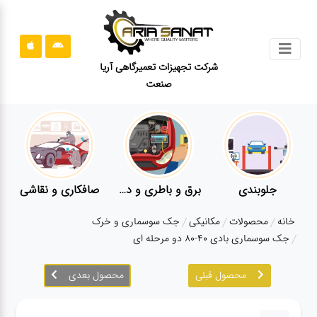
جستجو
شرکت تجهیزات تعمیرگاهی آریا
صنعت
محصولات
قوانین
سایت
ارتباط
باما
جلوبندی
برق و باطری و دیاگ
صافکاری و نقاشی
درباره
خانه
محصولات
مکانیکی
جک سوسماری و خرک
ما
جک سوسماری بادی 40-80 دو مرحله ای
بلاگ
محصول قبلی
محصول بعدی
محصولات