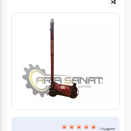
آپاراتی
تعویض
روغنی
مکانیکی
جلوبندی
برق و
باطری و
دیاگ
محبوبیت :