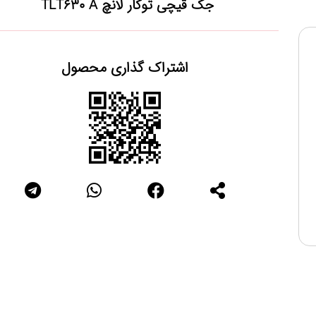
جک قیچی توکار لانچ TLT630 A
اشتراک گذاری محصول