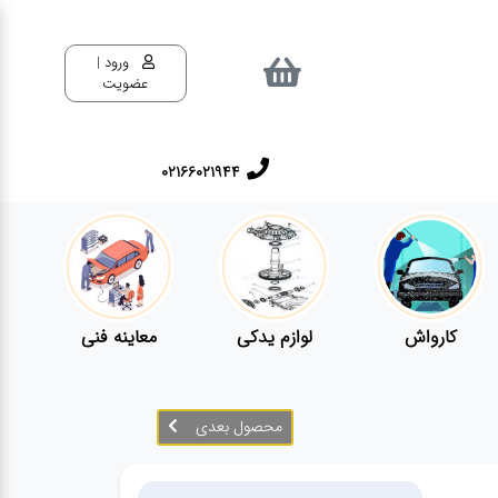
ورود |
عضویت
02166021944
کارواش
لوازم یدکی
معاینه فنی
محصول بعدی