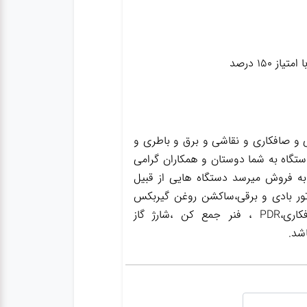
و صافکاری و نقاشی و برق و باطری و
ستگاه به شما دوستان و همکاران گرامی
به فروش میرسد دستگاه هایی از قبیل
ور بادی و برقی،ساکشن روغن گیربکس
،ساکشن روغن ترمز،گریس پمپ ،واسکازین پمپ ،بکس بادی،جک سوسماری،جک شاسی کن،جک صافکاری،PDR ، فنر جمع کن ،شارژ گاز
شد.