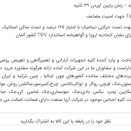
ا امتیاز ۱۲۵ درصد و تست ساکن استاتیک با امتیاز ۱۵۰ درصد
 و وارد کننده کلیه تجهیزات آپاراتی و تعمیرگاهی و تعویض روغنی 
اراست و مشاوران ما در این شرکت آماده ارائه هرگونه مشاوره خرید د
 برندهای مختلف ساخت کشورهای چون ایتالیا ، چین ،ترکیه و ایران 
تون،جک قیچی روکار و توکار،بالانس چرخ،کمپرسور،ساکشن روغن موت
ر است کلیه اجناس موجود در شرکت آریا صنعت دارای ضمانت اصالت می با
نظر خود را در رابطه با این کالا به اشتراک بگذارید