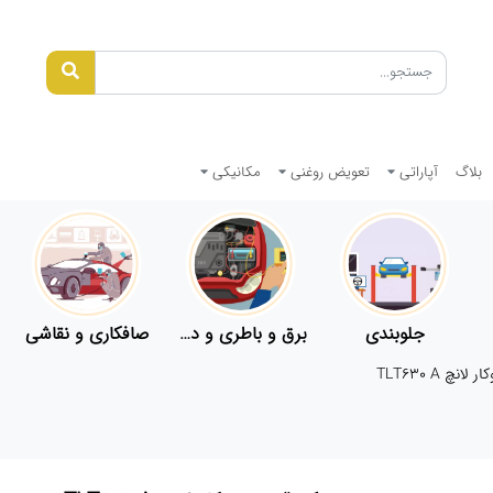
بلاگ
آپاراتی
تعویض روغنی
مکانیکی
جلوبندی
برق و باطری و دیاگ
صافکاری و نقاشی
چ TLT630 A