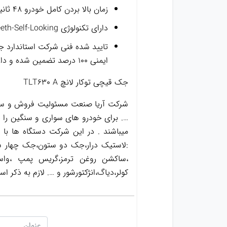
زمان بالا بردن کامل خودرو ۴۸ ثانیه – زمان پایین آوردن ۳۹ ثانیه
دارای تکنولوژی Teeth-Self-Looking جهت امنیت مضاعف
تایید شده فنی شرکت استاندارد جهت تست حرکتی دینامیک ب
ایمنی ۱۰۰ درصد تضمین شده و دارای نشان اتحادیه اروپا و گواهینامه استاندارد TÜV کشور آلمان
جک قیچی توکار لانچ TLT630 A
شرکت آریا صنعت مسئولیت فروش و ساخت
…. برای خودرو های سواری و سنگین را د
میباشند . در این شرکت دستگاه ها با
:لاستیک درار،جک دو ستون،جک چهار س
کولر،دیاگ،انژکتورشور و …. لازم به ذک