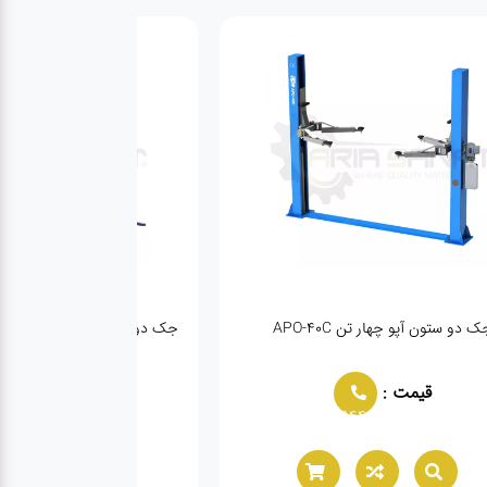
جک دو ستون ظرفیت چهار تن FANBAO با پایه
H
قیمت :
02166021944
0