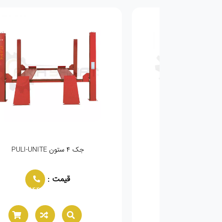
جک ۴ ستون PULI-UNITE
جک ق
قیمت :
02166021944