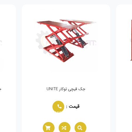
یچی توکار UNITE
جک دو ستون آپو چهار تن APO-40C
قیمت :
قیمت :
2166021944
02166021944